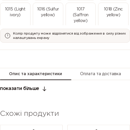
1015 (Light
1016 (Sulfur
1017
1018 (Zinc
ivory)
yellow)
(Saffron
yellow)
yellow)
Колір продукту може відрізнятися від зображення в силу різних
1019 (Grey
1020 (Olive
1021 (Rape
1023 (Traffic
налаштувань екрану
beige)
yellow)
yellow)
yellow)
1024 (Ochre
1026
1027 (Curry)
1028 (Melon
yellow)
(Luminous
yellow)
yellow)
Опис та характеристики
Оплата та доставка
1032
1033 (Dahlia
1034 (Pastel
1035 (Pearl
показати більше
(Broom
yellow)
yellow)
beige)
yellow)
Схожі продукти
1036 (Pearl
1037 (Sun
2000
2001 (Red
gold)
yellow)
(Yellow
orange)
orange)