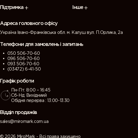
7009
7010
7011 (Iron
7012 (Basalt
Підтримка
Інше
(Green
(Tarpaulin
grey)
grey)
grey)
grey)
Адреса головного офісу
Україна Івано-Франківська обл. м. Калуш вул. П.Орлика, 2а
7013 (Brown
7015 (Slate
7016
7021 (Black
grey)
grey)
(Antracite
grey)
Телефони для замовлень і запитань
grey)
050 506-70-60
096 506-70-60
7022
7023
7024
7026
093 506-70-60
(Umbra
(Concrete
(Graphite
(Granite
(03472) 6-41-50
grey)
grey)
grey)
grey)
Графік роботи
Пн-Пт: 8:00 – 16:45
7030 (Stone
7031 (Blue
7032
7033
Сб-Нд: Вихідниий
grey)
grey)
(Pebble
(Cement
Обідня перерва : 13:00-13:30
grey)
grey)
Відділ продажів
7034
7035 (Light
7036
7037 (Dusty
sales@miromark.com.ua
(Yellow
grey)
(Platinum
grey)
grey)
grey)
© 2026 MiroMark - Всі права захищено