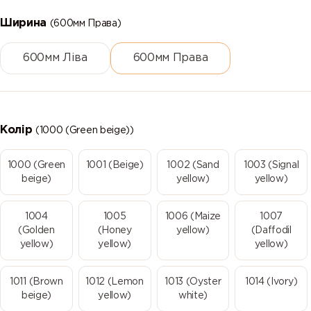
Ширина
(600мм Права)
600мм Ліва
600мм Права
Колір
(1000 (Green beige))
1000 (Green
1001 (Beige)
1002 (Sand
1003 (Signal
beige)
yellow)
yellow)
1004
1005
1006 (Maize
1007
(Golden
(Honey
yellow)
(Daffodil
yellow)
yellow)
yellow)
1011 (Brown
1012 (Lemon
1013 (Oyster
1014 (Ivory)
beige)
yellow)
white)