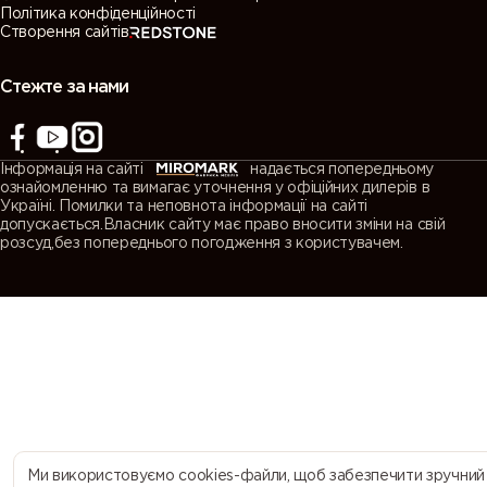
Політика конфіденційності
Створення сайтів
7038
7039
7040
7042
(Agate
(Quartz
(Window
(Traffic grey
grey)
grey)
grey)
A)
Стежте за нами
7043
7044 (Silk
7045
7046
(Traffic grey
grey)
(Telegrey 1)
(Telegrey 2)
Інформація на сайті
надається попередньому
B)
ознайомленню та вимагає уточнення у офіційних дилерів в
Україні. Помилки та неповнота інформації на сайті
допускається.Власник сайту має право вносити зміни на свій
7047
7048 (Pearl
8000
8001 (Ochre
розсуд,без попереднього погодження з користувачем.
(Telegrey 4)
mouse grey)
(Green
brown)
brown)
8002 (Signal
8003 (Clay
8004
8007 (Fawn
brown)
brown)
(Copper
brown)
brown)
8008 (Olive
8011 (Nut
8012 (Red
8014 (Sepia
brown)
brown)
brown)
brown)
Ми використовуємо cookies-файли, щоб забезпечити зручний