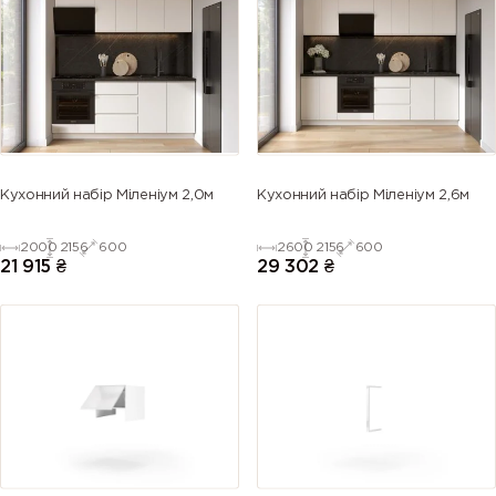
(Azure blue)
(Gentian
blue)
blue)
blue)
5013 (Cobalt
5014
5015 (Sky
5017 (Traffic
blue)
(Pigeon
blue)
blue)
blue)
5018
5019 (Capri
5020
5021 (Water
Кухонний набір Міленіум 2,0м
Кухонний набір Міленіум 2,6м
(Turquoise
blue)
(Ocean
blue)
blue)
blue)
2000
2156
600
2600
2156
600
21 915
₴
29 302
₴
5022 (Night
5023
5024
5025 (Pearl
blue)
(Distant
(Pastel blue)
gentian
blue)
blue)
5026 (Pearl
6000
6001
6002 (Leaf
night blue)
(Patina
(Emerald
green)
green)
green)