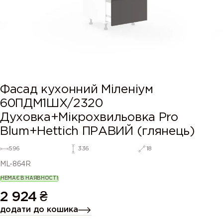
Фасад кухонний Міленіум
60ПДМ1ШХ/2320
Духовка+Мікрохвильовка Pro
Blum+Hettich ПРАВИЙ (глянець)
596
336
18
ML-864R
НЕМАЄ В НАЯВНОСТІ
2 924
₴
додати до кошика