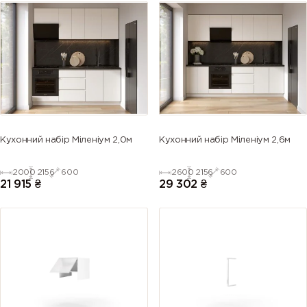
5009
5010
5011 (Steel
5012 (Light
(Azure blue)
(Gentian
blue)
blue)
blue)
5013 (Cobalt
5014
5015 (Sky
5017 (Traffic
blue)
(Pigeon
blue)
blue)
blue)
5018
5019 (Capri
5020
5021 (Water
Кухонний набір Міленіум 2,0м
Кухонний набір Міленіум 2,6м
(Turquoise
blue)
(Ocean
blue)
blue)
blue)
2000
2156
600
2600
2156
600
21 915
₴
29 302
₴
5022 (Night
5023
5024
5025 (Pearl
blue)
(Distant
(Pastel blue)
gentian
blue)
blue)
5026 (Pearl
6000
6001
6002 (Leaf
night blue)
(Patina
(Emerald
green)
green)
green)