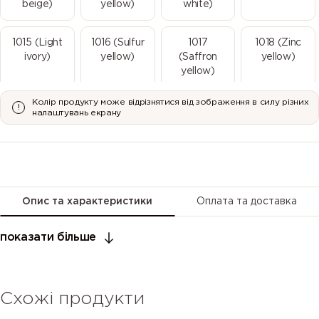
beige)
yellow)
white)
1015 (Light
1016 (Sulfur
1017
1018 (Zinc
ivory)
yellow)
(Saffron
yellow)
yellow)
Колір продукту може відрізнятися від зображення в силу різних
1019 (Grey
1020 (Olive
1021 (Rape
1023 (Traffic
налаштувань екрану
beige)
yellow)
yellow)
yellow)
1024 (Ochre
1026
1027 (Curry)
1028 (Melon
yellow)
(Luminous
yellow)
yellow)
Опис та характеристики
Оплата та доставка
1032
1033 (Dahlia
1034 (Pastel
1035 (Pearl
показати більше
(Broom
yellow)
yellow)
beige)
yellow)
Схожі продукти
1036 (Pearl
1037 (Sun
2000
2001 (Red
gold)
yellow)
(Yellow
orange)