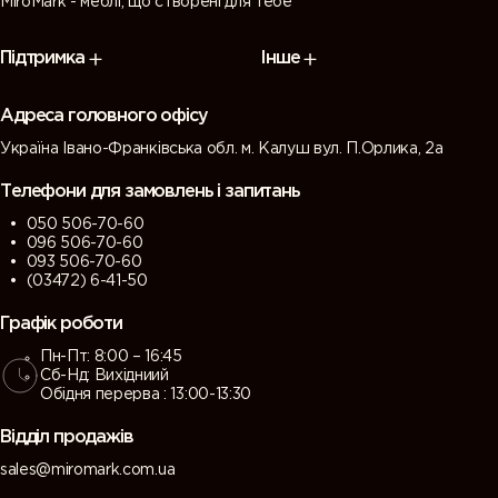
MiroMark - меблі, що створені для тебе
7009
7010
7011 (Iron
7012 (Basalt
Підтримка
Інше
(Green
(Tarpaulin
grey)
grey)
grey)
grey)
Адреса головного офісу
Україна Івано-Франківська обл. м. Калуш вул. П.Орлика, 2а
7013 (Brown
7015 (Slate
7016
7021 (Black
grey)
grey)
(Antracite
grey)
Телефони для замовлень і запитань
grey)
050 506-70-60
096 506-70-60
7022
7023
7024
7026
093 506-70-60
(Umbra
(Concrete
(Graphite
(Granite
(03472) 6-41-50
grey)
grey)
grey)
grey)
Графік роботи
Пн-Пт: 8:00 – 16:45
7030 (Stone
7031 (Blue
7032
7033
Сб-Нд: Вихідниий
grey)
grey)
(Pebble
(Cement
Обідня перерва : 13:00-13:30
grey)
grey)
Відділ продажів
7034
7035 (Light
7036
7037 (Dusty
sales@miromark.com.ua
(Yellow
grey)
(Platinum
grey)