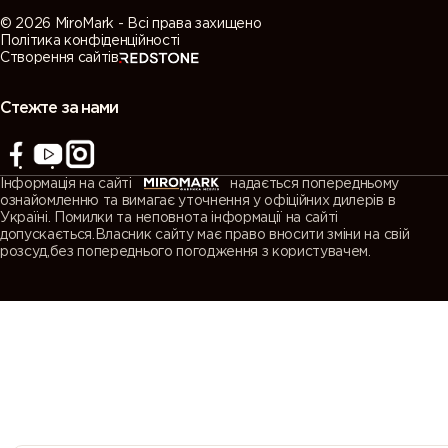
grey)
grey)
© 2026 MiroMark - Всі права захищено
Політика конфіденційності
Створення сайтів
7038
7039
7040
7042
(Agate
(Quartz
(Window
(Traffic grey
grey)
grey)
grey)
A)
Стежте за нами
7043
7044 (Silk
7045
7046
(Traffic grey
grey)
(Telegrey 1)
(Telegrey 2)
Інформація на сайті
надається попередньому
B)
ознайомленню та вимагає уточнення у офіційних дилерів в
Україні. Помилки та неповнота інформації на сайті
допускається.Власник сайту має право вносити зміни на свій
7047
7048 (Pearl
8000
8001 (Ochre
розсуд,без попереднього погодження з користувачем.
(Telegrey 4)
mouse grey)
(Green
brown)
brown)
8002 (Signal
8003 (Clay
8004
8007 (Fawn
brown)
brown)
(Copper
brown)
brown)
8008 (Olive
8011 (Nut
8012 (Red
8014 (Sepia