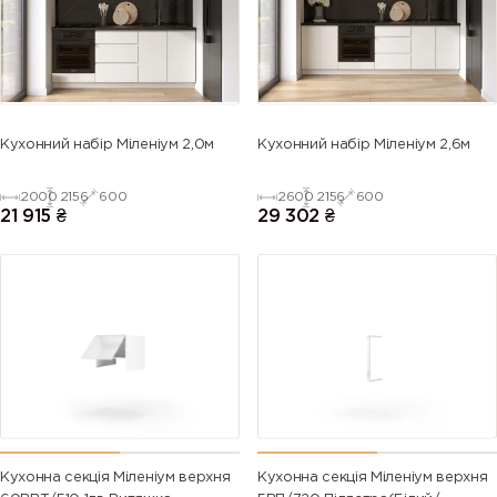
5013 (Cobalt
5014
5015 (Sky
5017 (Traffic
blue)
(Pigeon
blue)
blue)
blue)
5018
5019 (Capri
5020
5021 (Water
Кухонний набір Міленіум 2,0м
Кухонний набір Міленіум 2,6м
(Turquoise
blue)
(Ocean
blue)
blue)
blue)
2000
2156
600
2600
2156
600
21 915
₴
29 302
₴
5022 (Night
5023
5024
5025 (Pearl
blue)
(Distant
(Pastel blue)
gentian
blue)
blue)
5026 (Pearl
6000
6001
6002 (Leaf
night blue)
(Patina
(Emerald
green)
green)
green)
6003 (Olive
6004 (Blue
6005 (Moss
6006 (Grey
green)
green)
green)
olive)
Кухонна секція Міленіум верхня
Кухонна секція Міленіум верхня