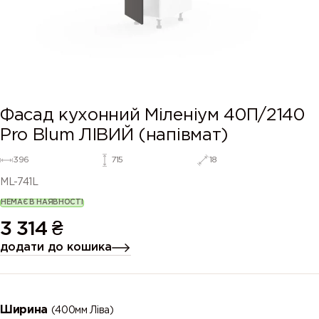
Фасад кухонний Міленіум 40П/2140
Pro Blum ЛІВИЙ (напівмат)
396
715
18
ML-741L
НЕМАЄ В НАЯВНОСТІ
3 314
₴
додати до кошика
Ширина
(400мм Ліва)