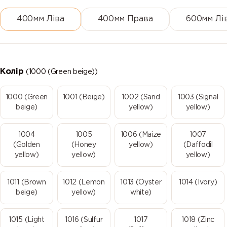
400мм Ліва
400мм Права
600мм Лі
Колір
(1000 (Green beige))
1000 (Green
1001 (Beige)
1002 (Sand
1003 (Signal
beige)
yellow)
yellow)
1004
1005
1006 (Maize
1007
(Golden
(Honey
yellow)
(Daffodil
yellow)
yellow)
yellow)
1011 (Brown
1012 (Lemon
1013 (Oyster
1014 (Ivory)
beige)
yellow)
white)
1015 (Light
1016 (Sulfur
1017
1018 (Zinc