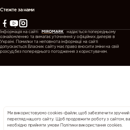
(Agate
(Quartz
(Window
(Traffic grey
grey)
grey)
grey)
A)
Стежте за нами
7043
7044 (Silk
7045
7046
(Traffic grey
grey)
(Telegrey 1)
(Telegrey 2)
Інформація на сайті
надається попередньому
B)
ознайомленню та вимагає уточнення у офіційних дилерів в
Україні. Помилки та неповнота інформації на сайті
допускається.Власник сайту має право вносити зміни на свій
7047
7048 (Pearl
8000
8001 (Ochre
розсуд,без попереднього погодження з користувачем.
(Telegrey 4)
mouse grey)
(Green
brown)
brown)
8002 (Signal
8003 (Clay
8004
8007 (Fawn
brown)
brown)
(Copper
brown)
brown)
8008 (Olive
8011 (Nut
8012 (Red
8014 (Sepia
brown)
brown)
brown)
brown)
Ми використовуємо cookies-файли, щоб забезпечити зручний
перегляд нашого сайту. Щоб продовжити роботу з сайтом, в
необхідно прийняти умови Політики використання cookies.
8015
8016
8017
8019 (Grey