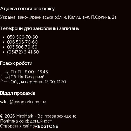
grey)
grey)
Адреса головного офісу
Україна Івано-Франківська обл. м. Калуш вул. П.Орлика, 2а
7013 (Brown
7015 (Slate
7016
7021 (Black
grey)
grey)
(Antracite
grey)
Телефони для замовлень і запитань
grey)
050 506-70-60
096 506-70-60
7022
7023
7024
7026
093 506-70-60
(Umbra
(Concrete
(Graphite
(Granite
(03472) 6-41-50
grey)
grey)
grey)
grey)
Графік роботи
Пн-Пт: 8:00 – 16:45
7030 (Stone
7031 (Blue
7032
7033
Сб-Нд: Вихідниий
grey)
grey)
(Pebble
(Cement
Обідня перерва : 13:00-13:30
grey)
grey)
Відділ продажів
7034
7035 (Light
7036
7037 (Dusty
sales@miromark.com.ua
(Yellow
grey)
(Platinum
grey)
grey)
grey)
© 2026 MiroMark - Всі права захищено
Політика конфіденційності
Створення сайтів
7038
7039
7040
7042