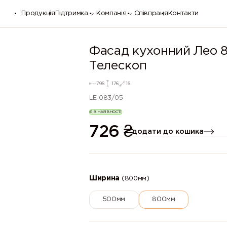
Продукція
Підтримка
Компанія
Співпраця
Контакти
Фасад кухонний Лео
Телескоп
796
176
16
LE-083/05
Є В НАЯВНОСТІ
726
₴
додати до кошика
Ширина
(800мм)
500мм
800мм