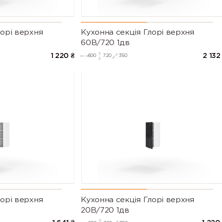
лорі верхня
Кухонна секція Глорі верхня
60В/720 1дв
1 220
₴
2 132
600
720
350
лорі верхня
Кухонна секція Глорі верхня
20В/720 1дв