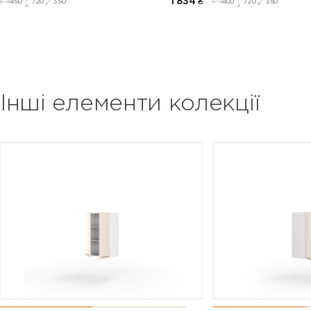
1 834
₴
450
720
350
400
720
350
Інші елементи колекції