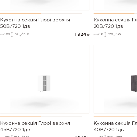
Кухонна секція Глорі верхня
Кухонна секція Г
50В/720 1дв
20В/720 1дв
1 924
₴
500
720
350
200
720
350
Кухонна секція Глорі верхня
Кухонна секція Г
45В/720 1дв
40В/720 1дв