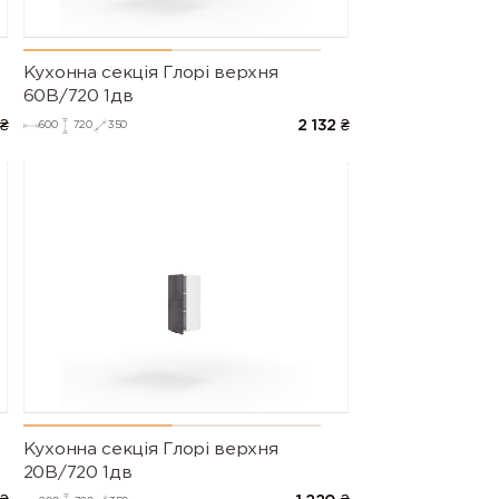
Кухонна секція Глорі верхня
60В/720 1дв
₴
2 132
₴
600
720
350
Кухонна секція Глорі верхня
20В/720 1дв