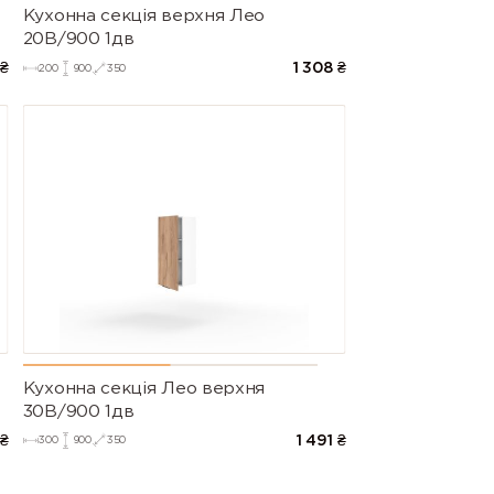
Кухонна секція верхня Лео
20В/900 1дв
₴
1 308
₴
200
900
350
Кухонна секція Лео верхня
30В/900 1дв
₴
1 491
₴
300
900
350