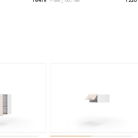
1 641
₴
1 220
200
720
350