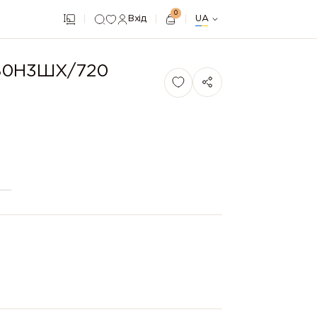
0
Вхід
UA
 80Н3ШХ/720