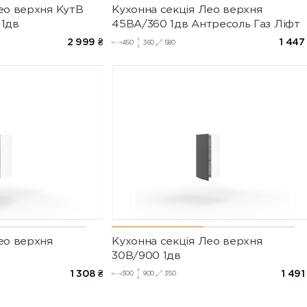
ео верхня КутВ
Кухонна секція Лео верхня
 1дв
45ВА/360 1дв Антресоль Газ Ліфт
2 999
₴
1 447
450
360
580
ео верхня
Кухонна секція Лео верхня
30В/900 1дв
1 308
₴
1 491
300
900
350