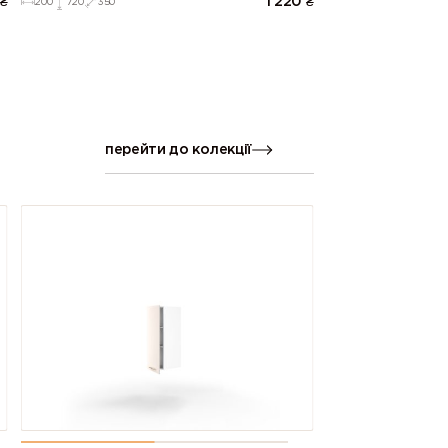
₴
1 220
₴
200
720
350
перейти до колекції