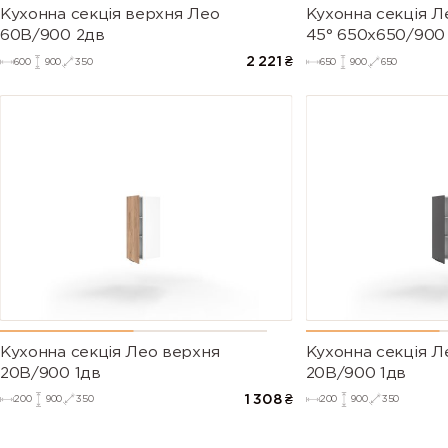
Кухонна секція верхня Лео
Кухонна секція Л
60В/900 2дв
45° 650х650/900
2 221
₴
600
900
350
650
900
650
Кухонна секція Лео верхня
Кухонна секція Л
20В/900 1дв
20В/900 1дв
1 308
₴
200
900
350
200
900
350