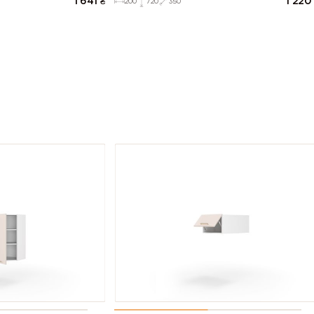
1 641
₴
1 220
200
720
350