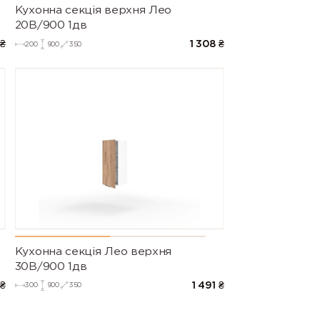
Кухонна секція верхня Лео
20В/900 1дв
₴
1 308
₴
200
900
350
Кухонна секція Лео верхня
30В/900 1дв
₴
1 491
₴
300
900
350