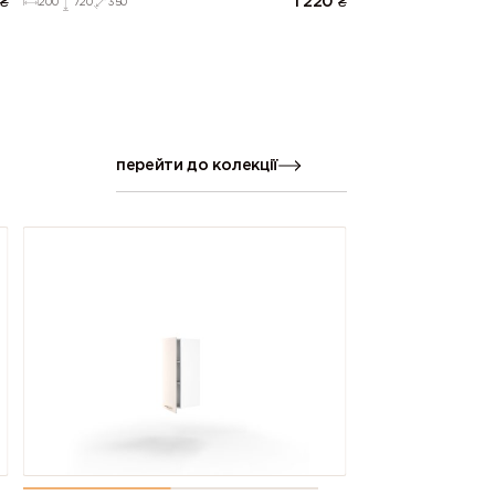
₴
1 220
₴
200
720
350
перейти до колекції