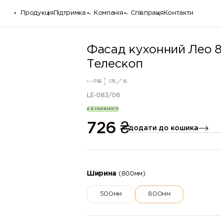
Продукція
Підтримка
Компанія
Співпраця
Контакти
Фасад кухонний Лео
Телескоп
796
176
16
LE-083/06
Є В НАЯВНОСТІ
726
₴
додати до кошика
Ширина
(800мм)
500мм
800мм