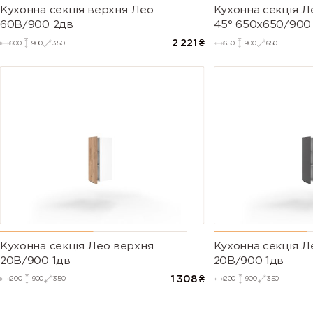
Кухонна секція верхня Лео
Кухонна секція Л
60В/900 2дв
45° 650х650/900
2 221
₴
600
900
350
650
900
650
Кухонна секція Лео верхня
Кухонна секція Л
20В/900 1дв
20В/900 1дв
1 308
₴
200
900
350
200
900
350