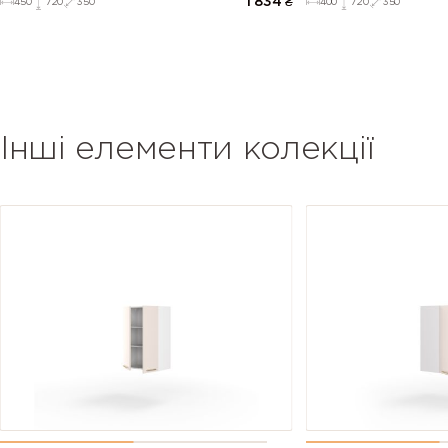
1 834
₴
450
720
350
400
720
350
Інші елементи колекції