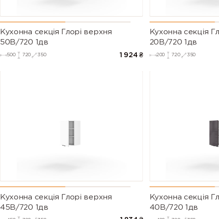
Кухонна секція Глорі верхня
Кухонна секція Г
50В/720 1дв
20В/720 1дв
1 924
₴
500
720
350
200
720
350
Кухонна секція Глорі верхня
Кухонна секція Г
45В/720 1дв
40В/720 1дв