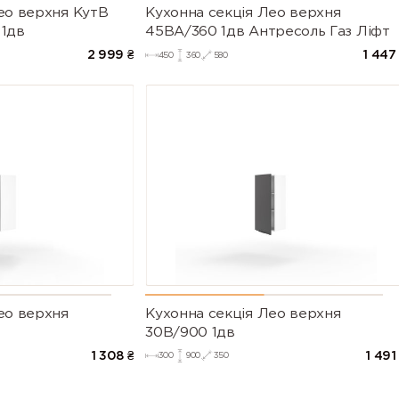
ео верхня КутВ
Кухонна секція Лео верхня
 1дв
45ВА/360 1дв Антресоль Газ Ліфт
2 999
₴
1 447
450
360
580
ео верхня
Кухонна секція Лео верхня
30В/900 1дв
1 308
₴
1 491
300
900
350