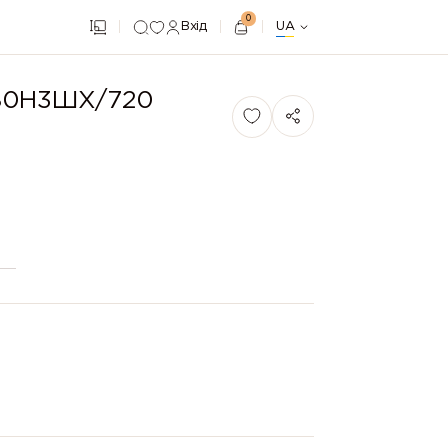
0
Вхід
UA
 80Н3ШХ/720