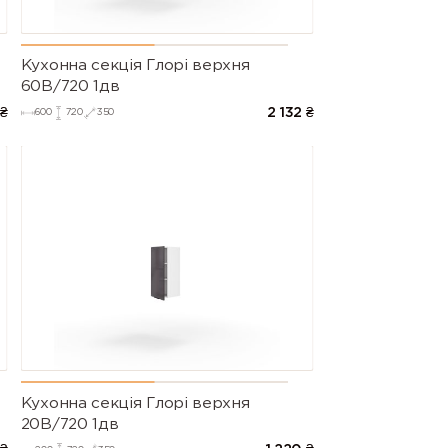
Кухонна секція Глорі верхня
60В/720 1дв
₴
2 132
₴
600
720
350
Кухонна секція Глорі верхня
20В/720 1дв