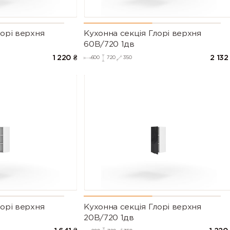
лорі верхня
Кухонна секція Глорі верхня
60В/720 1дв
1 220
₴
2 132
600
720
350
лорі верхня
Кухонна секція Глорі верхня
20В/720 1дв