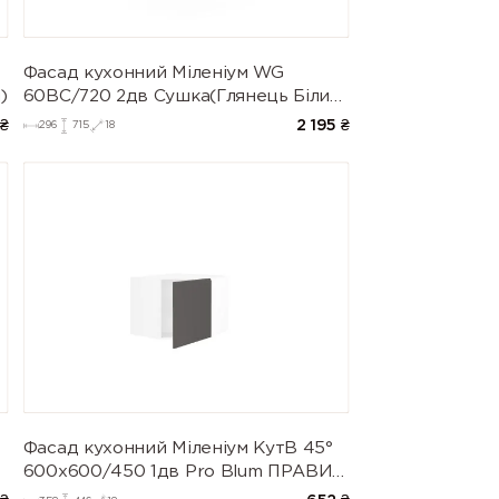
Фасад кухонний Міленіум WG
)
60ВС/720 2дв Сушка(Глянець Білий
(Серія М))
₴
2 195
₴
296
715
18
Фасад кухонний Міленіум КутВ 45°
600х600/450 1дв Pro Blum ПРАВИЙ
(напівмат)