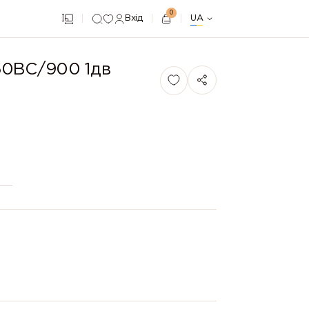
0
Вхід
UA
60ВС/900 1дв