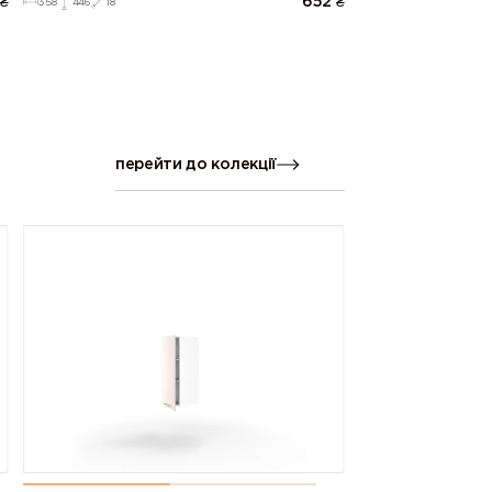
₴
652
₴
358
446
18
перейти до колекції