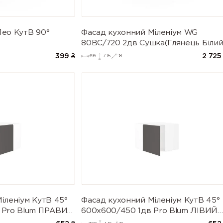
Лео КутВ 90°
Фасад кухонний Міленіум WG
80ВС/720 2дв Сушка(Глянець Білий
399
₴
2 725
396
715
18
іленіум КутВ 45°
Фасад кухонний Міленіум КутВ 45°
 Pro Blum ПРАВИЙ
600х600/450 1дв Pro Blum ЛІВИЙ
(напівмат)