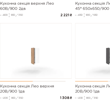
Кухонна секція верхня Лео
Кухонна секція Л
60В/900 2дв
45° 650х650/900
2 221
₴
600
900
350
650
900
650
Кухонна секція Лео верхня
Кухонна секція Л
20В/900 1дв
20В/900 1дв
1 308
₴
200
900
350
200
900
350