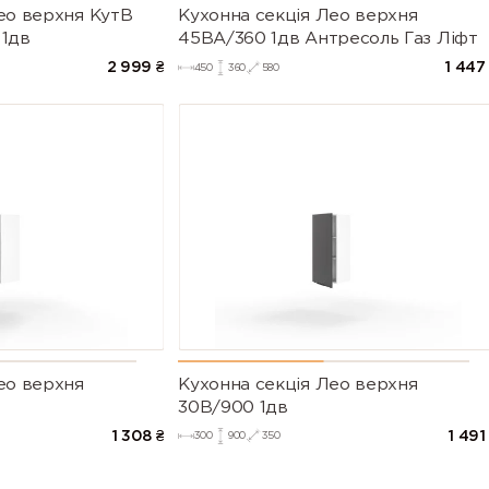
ео верхня КутВ
Кухонна секція Лео верхня
 1дв
45ВА/360 1дв Антресоль Газ Ліфт
2 999
₴
1 447
450
360
580
ео верхня
Кухонна секція Лео верхня
30В/900 1дв
1 308
₴
1 491
300
900
350