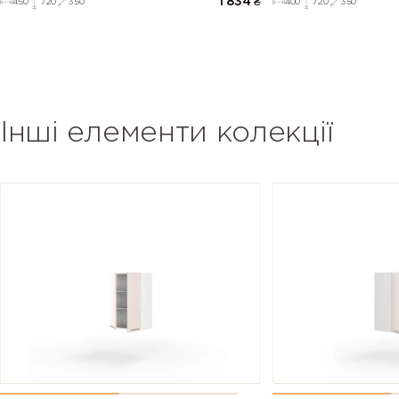
1 834
₴
450
720
350
400
720
350
Інші елементи колекції