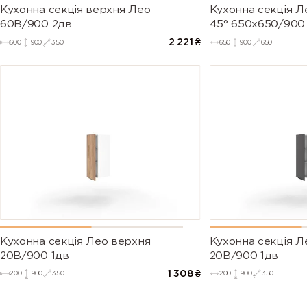
Кухонна секція верхня Лео
Кухонна секція Л
60В/900 2дв
45° 650х650/900
2 221
₴
600
900
350
650
900
650
Кухонна секція Лео верхня
Кухонна секція Л
20В/900 1дв
20В/900 1дв
1 308
₴
200
900
350
200
900
350