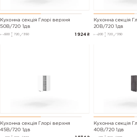
Кухонна секція Глорі верхня
Кухонна секція Г
50В/720 1дв
20В/720 1дв
1 924
₴
500
720
350
200
720
350
Кухонна секція Глорі верхня
Кухонна секція Г
45В/720 1дв
40В/720 1дв