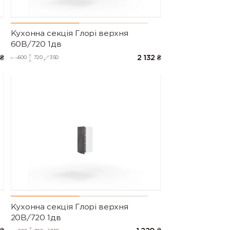
Кухонна секція Глорі верхня
60В/720 1дв
₴
2 132
₴
600
720
350
Кухонна секція Глорі верхня
20В/720 1дв