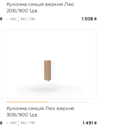
Кухонна секція верхня Лео
20В/900 1дв
₴
1 308
₴
200
900
350
Кухонна секція Лео верхня
30В/900 1дв
₴
1 491
₴
300
900
350