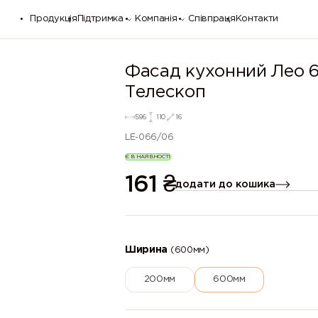
Продукція
Підтримка
Компанія
Співпраця
Контакти
Фасад кухонний Лео 
Телескоп
596
110
16
LE-066/06
Є В НАЯВНОСТІ
161
₴
додати до кошика
Ширина
(600мм)
200мм
600мм