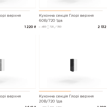
лорі верхня
Кухонна секція Глорі верхня
60В/720 1дв
1 220
₴
2 132
600
720
350
лорі верхня
Кухонна секція Глорі верхня
20В/720 1дв