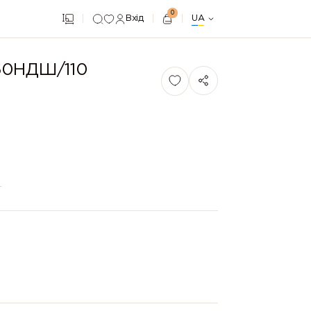
0
Вхід
UA
60НДШ/110