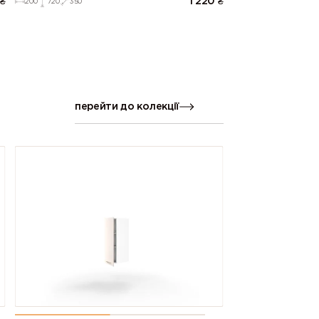
₴
1 220
₴
200
720
350
перейти до колекції