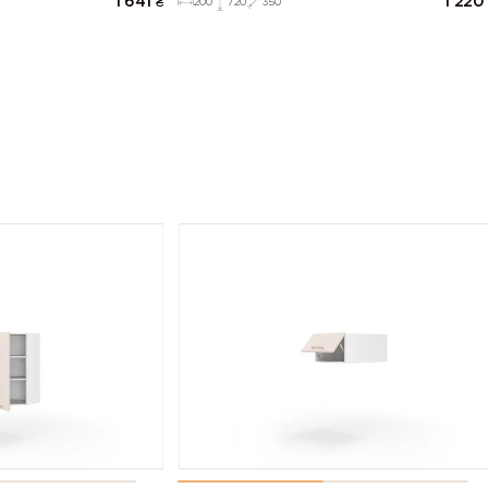
1 641
₴
1 220
200
720
350