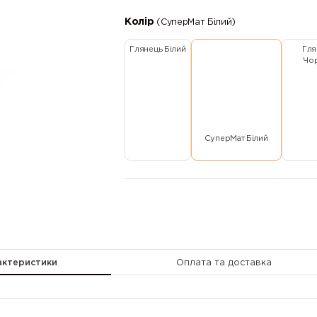
Колір
(СуперМат Білий)
Глянець Білий
Гля
Чо
СуперМат Білий
актеристики
Оплата та доставка