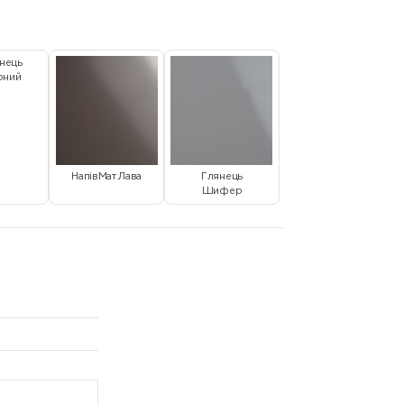
нець
рний
НапівМат Лава
Глянець
Шифер