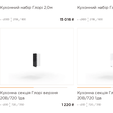
Кухонний набір Глорі 2,0м
Кухонний набір Гл
15 016
₴
2000
2156
600
2600
2156
600
Кухонна секція Глорі верхня
Кухонна секція Г
20В/720 1дв
20В/720 1дв
1 220
₴
200
720
350
200
720
350