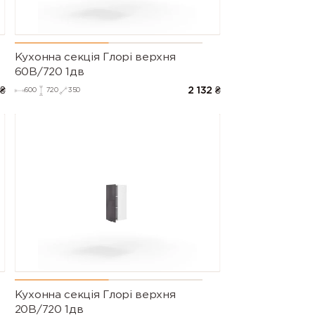
Кухонна секція Глорі верхня
60В/720 1дв
₴
2 132
₴
600
720
350
Кухонна секція Глорі верхня
20В/720 1дв