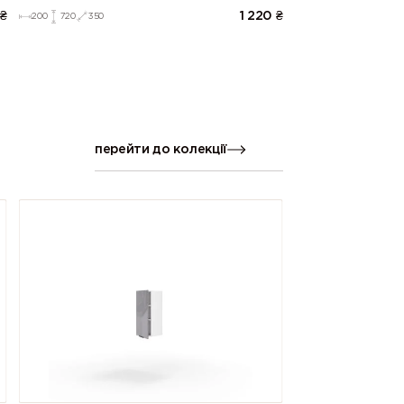
₴
1 220
₴
200
720
350
перейти до колекції