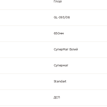
Глорі
GL-093/08
650мм
СуперМат Білий
Супермат
Standart
ДСП