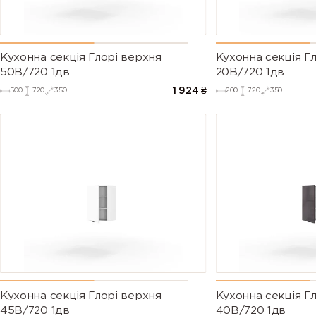
Кухонна секція Глорі верхня
Кухонна секція Г
50В/720 1дв
20В/720 1дв
1 924
₴
500
720
350
200
720
350
Кухонна секція Глорі верхня
Кухонна секція Г
45В/720 1дв
40В/720 1дв