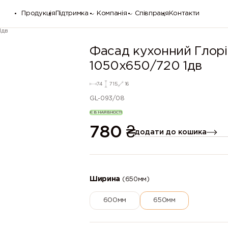
Продукція
Підтримка
Компанія
Співпраця
Контакти
1дв
Фасад кухонний Глорі
1050х650/720 1дв
74
715
16
GL-093/08
Є В НАЯВНОСТІ
780
₴
додати до кошика
Ширина
(650мм)
600мм
650мм