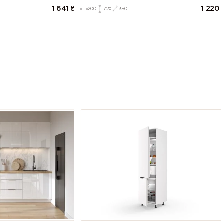
1 641
₴
1 220
200
720
350