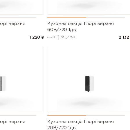
лорі верхня
Кухонна секція Глорі верхня
60В/720 1дв
1 220
₴
2 132
600
720
350
лорі верхня
Кухонна секція Глорі верхня
20В/720 1дв