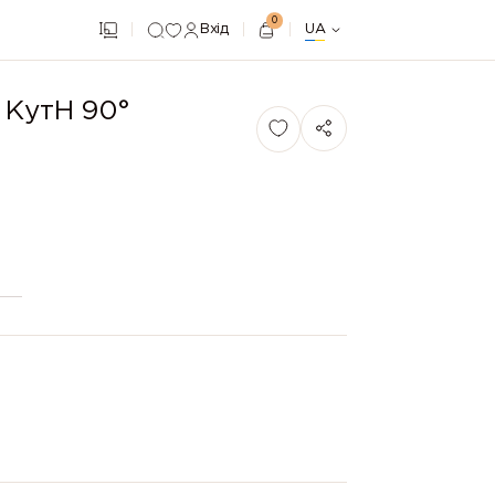
0
Вхід
UA
 КутН 90°