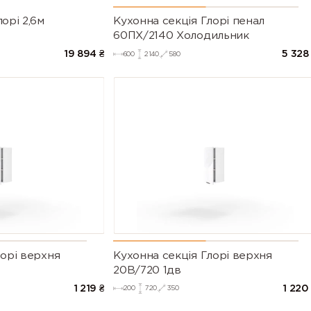
орі 2,6м
Кухонна секція Глорі пенал
60ПХ/2140 Холодильник
19 894
₴
5 328
600
2140
580
лорі верхня
Кухонна секція Глорі верхня
20В/720 1дв
1 219
₴
1 220
200
720
350