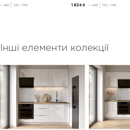
1 834
₴
450
720
350
400
720
350
Інші елементи колекції