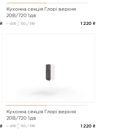
Кухонна секція Глорі верхня
20В/720 1дв
₴
1 220
₴
200
720
350
Кухонна секція Глорі верхня
20В/720 1дв
₴
1 220
₴
200
720
350