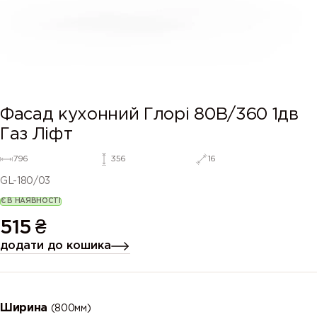
Фасад кухонний Глорі 80В/360 1дв
Газ Ліфт
796
356
16
GL-180/03
Є В НАЯВНОСТІ
515
₴
додати до кошика
Ширина
(800мм)