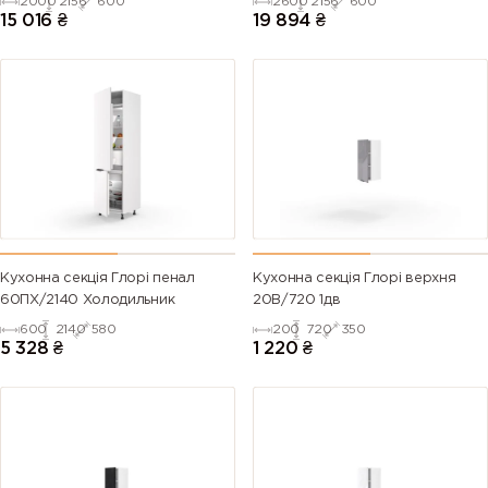
2000
2156
600
2600
2156
600
15 016
₴
19 894
₴
Кухонна секція Глорі пенал
Кухонна секція Глорі верхня
60ПХ/2140 Холодильник
20В/720 1дв
600
2140
580
200
720
350
5 328
₴
1 220
₴