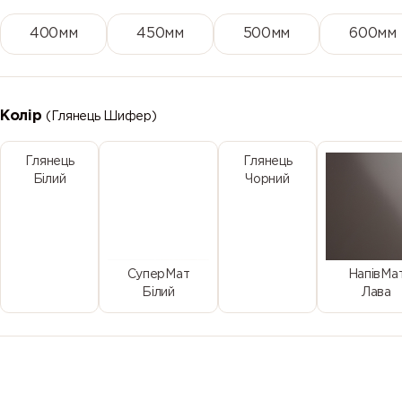
400мм
450мм
500мм
600мм
Колір
(Глянець Шифер)
Глянець
Глянець
Білий
Чорний
СуперМат
НапівМа
Білий
Лава