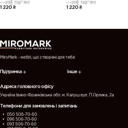
200
720
350
200
720
350
1 220
₴
1 220
₴
MiroMark - меблі, що створені для тебе
Підтримка
Інше
Адреса головного офісу
Україна Івано-Франківська обл. м. Калуш вул. П.Орлика, 2а
Телефони для замовлень і запитань
050 506-70-60
096 506-70-60
093 506-70-60