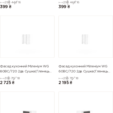
298
446
16
298
446
16
399
₴
399
₴
Фасад кухонний Міленіум WG
Фасад кухонний Міленіум WG
80ВС/720 2дв Сушка(Глянець
60ВС/720 2дв Сушка(Глянець
Білий)
Білий (Серія М))
396
715
18
296
715
18
2 725
₴
2 195
₴