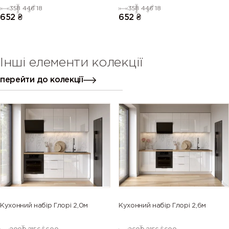
ЛІВИЙ (напівмат)
ПРАВИЙ (напівмат)
358
446
18
358
446
18
652
₴
652
₴
Інші елементи колекції
перейти до колекції
Кухонний набір Глорі 2,0м
Кухонний набір Глорі 2,6м