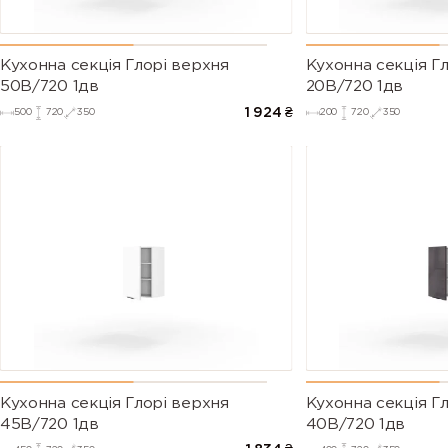
Кухонна секція Глорі верхня
Кухонна секція Г
50В/720 1дв
20В/720 1дв
1 924
₴
500
720
350
200
720
350
Кухонна секція Глорі верхня
Кухонна секція Г
45В/720 1дв
40В/720 1дв