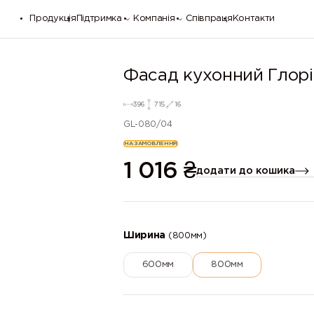
Продукція
Підтримка
Компанія
Співпраця
Контакти
Фасад кухонний Глор
396
715
16
GL-080/04
НА ЗАМОВЛЕННЯ
1 016
₴
додати до кошика
Ширина
(800мм)
600мм
800мм