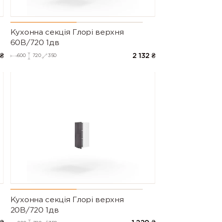
Кухонна секція Глорі верхня
60В/720 1дв
₴
2 132
₴
600
720
350
Кухонна секція Глорі верхня
20В/720 1дв