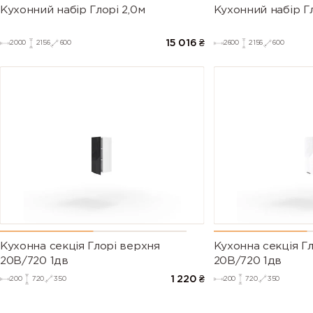
Кухонний набір Глорі 2,0м
Кухонний набір Гл
15 016
₴
2000
2156
600
2600
2156
600
Кухонна секція Глорі верхня
Кухонна секція Г
20В/720 1дв
20В/720 1дв
1 220
₴
200
720
350
200
720
350