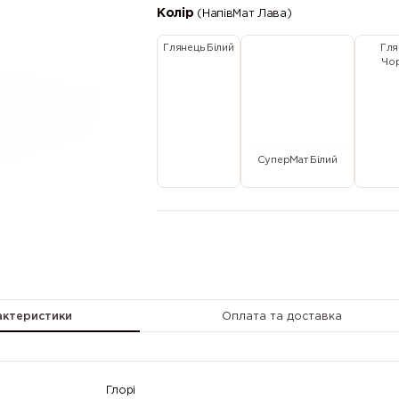
Колір
(НапівМат Лава)
Глянець Білий
Гля
Чо
СуперМат Білий
актеристики
Оплата та доставка
Глорі