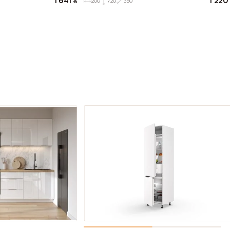
1 641
₴
1 220
200
720
350