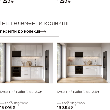
1 220
₴
1 220
₴
Інші елементи колекції
перейти до колекції
Кухонний набір Глорі 2,0м
Кухонний набір Глорі 2,6м
2000
2156
600
2600
2156
600
15 016
₴
19 894
₴