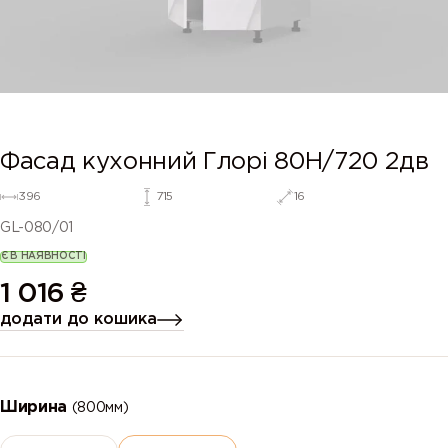
Фасад кухонний Глорі 80Н/720 2дв
396
715
16
GL-080/01
Є В НАЯВНОСТІ
1 016
₴
додати до кошика
Ширина
(800мм)