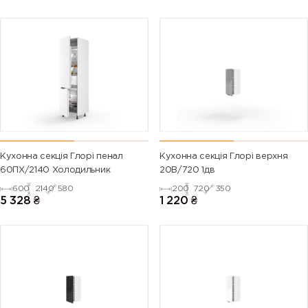
Кухонна секція Глорі пенал
Кухонна секція Глорі верхня
60ПХ/2140 Холодильник
20В/720 1дв
600
2140
580
200
720
350
5 328
₴
1 220
₴