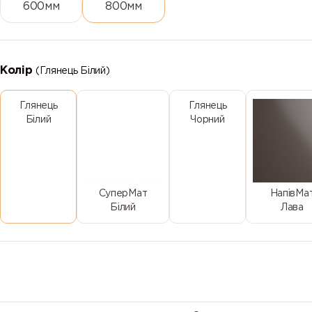
600мм
800мм
Колір
(Глянець Білий)
Глянець
Глянець
Білий
Чорний
СуперМат
НапівМа
Білий
Лава