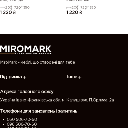
200
720
350
200
720
350
1 220
₴
1 220
₴
MiroMark - меблі, що створені для тебе
Підтримка
Інше
Адреса головного офісу
Україна Івано-Франківська обл. м. Калуш вул. П.Орлика, 2а
Телефони для замовлень і запитань
050 506-70-60
096 506-70-60