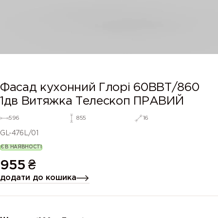
Фасад кухонний Глорі 60ВВТ/860
1дв Витяжка Телескоп ПРАВИЙ
596
855
16
GL-476L/01
Є В НАЯВНОСТІ
955
₴
додати до кошика