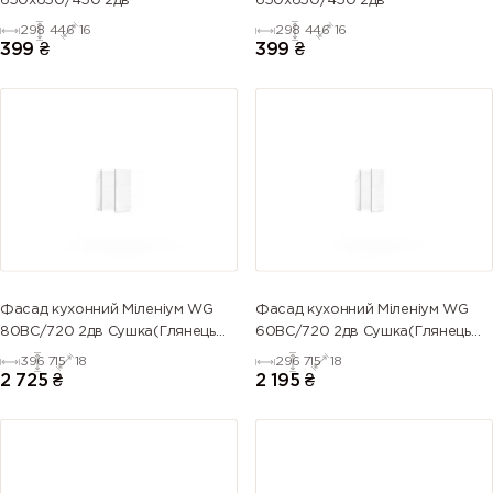
650х650/450 2дв
650х650/450 2дв
298
446
16
298
446
16
399
₴
399
₴
Фасад кухонний Міленіум WG
Фасад кухонний Міленіум WG
80ВС/720 2дв Сушка(Глянець
60ВС/720 2дв Сушка(Глянець
Білий)
Білий (Серія М))
396
715
18
296
715
18
2 725
₴
2 195
₴