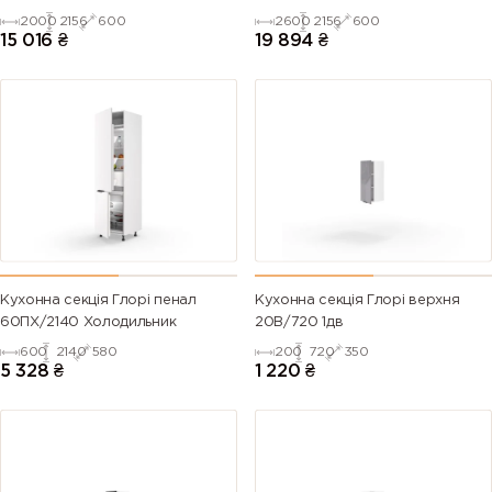
2000
2156
600
2600
2156
600
15 016
₴
19 894
₴
Кухонна секція Глорі пенал
Кухонна секція Глорі верхня
60ПХ/2140 Холодильник
20В/720 1дв
600
2140
580
200
720
350
5 328
₴
1 220
₴