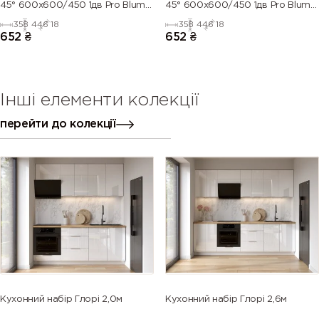
45° 600х600/450 1дв Pro Blum
45° 600х600/450 1дв Pro Blum
ЛІВИЙ (напівмат)
ПРАВИЙ (напівмат)
358
446
18
358
446
18
652
₴
652
₴
Інші елементи колекції
перейти до колекції
Кухонний набір Глорі 2,0м
Кухонний набір Глорі 2,6м