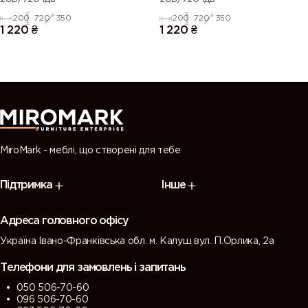
200
720
350
200
720
350
1 220
₴
1 220
₴
MiroMark - меблі, що створені для тебе
Підтримка
Інше
Адреса головного офісу
Україна Івано-Франківська обл. м. Калуш вул. П.Орлика, 2а
Телефони для замовлень і запитань
050 506-70-60
096 506-70-60