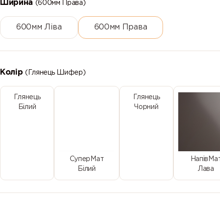
Ширина
(600мм Права)
600мм Ліва
600мм Права
Колір
(Глянець Шифер)
Глянець
Глянець
Білий
Чорний
СуперМат
НапівМа
Білий
Лава