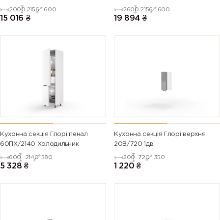
2000
2156
600
2600
2156
600
15 016
₴
19 894
₴
Кухонна секція Глорі пенал
Кухонна секція Глорі верхня
60ПХ/2140 Холодильник
20В/720 1дв
600
2140
580
200
720
350
5 328
₴
1 220
₴