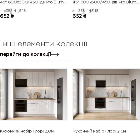
45° 600х600/450 1дв Pro Blum
45° 600х600/450 1дв Pro Blum
ЛІВИЙ (напівмат)
ПРАВИЙ (напівмат)
358
446
18
358
446
18
652
₴
652
₴
Інші елементи колекції
перейти до колекції
Кухонний набір Глорі 2,0м
Кухонний набір Глорі 2,6м