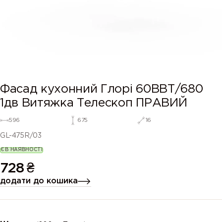
Фасад кухонний Глорі 60ВВТ/680
1дв Витяжка Телескоп ПРАВИЙ
596
675
16
GL-475R/03
Є В НАЯВНОСТІ
728
₴
додати до кошика