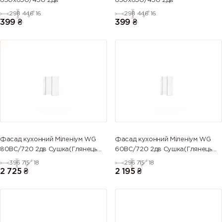
650х650/450 2дв
650х650/450 2дв
298
446
16
298
446
16
399
₴
399
₴
Фасад кухонний Міленіум WG
Фасад кухонний Міленіум WG
80ВС/720 2дв Сушка(Глянець
60ВС/720 2дв Сушка(Глянець
Білий)
Білий (Серія М))
396
715
18
296
715
18
2 725
₴
2 195
₴