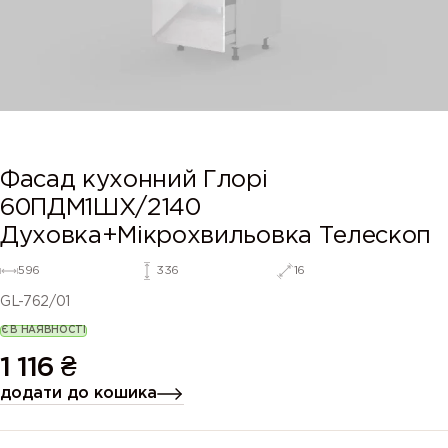
Фасад кухонний Глорі
60ПДМ1ШХ/2140
Духовка+Мікрохвильовка Телескоп
596
336
16
GL-762/01
Є В НАЯВНОСТІ
1 116
₴
додати до кошика