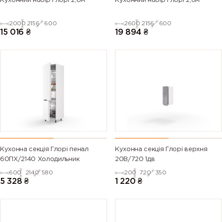
Кухонний набір Глорі 2,0м
Кухонний набір Глорі 2,6м
2000
2156
600
2600
2156
600
15 016
₴
19 894
₴
Кухонна секція Глорі пенал
Кухонна секція Глорі верхня
60ПХ/2140 Холодильник
20В/720 1дв
600
2140
580
200
720
350
5 328
₴
1 220
₴