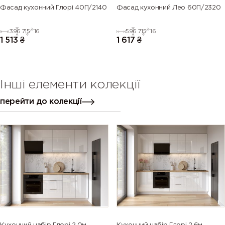
Фасад кухонний Глорі 40П/2140
Фасад кухонний Лео 60П/2320
396
715
16
596
715
16
1 513
₴
1 617
₴
Інші елементи колекції
перейти до колекції