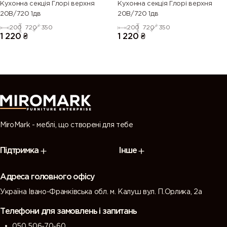
Кухонна секція Глорі верхня
Кухонна секція Глорі верхня
20В/720 1дв
20В/720 1дв
200
720
350
200
720
350
1 220
₴
1 220
₴
MiroMark - меблі, що створені для тебе
Підтримка
Інше
Адреса головного офісу
Україна Івано-Франківська обл. м. Калуш вул. П.Орлика, 2а
Телефони для замовлень і запитань
050 506-70-60