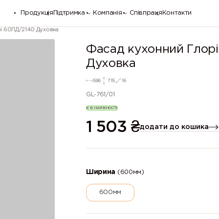
Продукція
Підтримка
Компанія
Співпраця
Контакти
і 60ПД/2140 Духовка
Фасад кухонний Глор
Духовка
596
715
16
GL-761/01
Є В НАЯВНОСТІ
1 503
₴
додати до кошика
Ширина
(600мм)
600мм