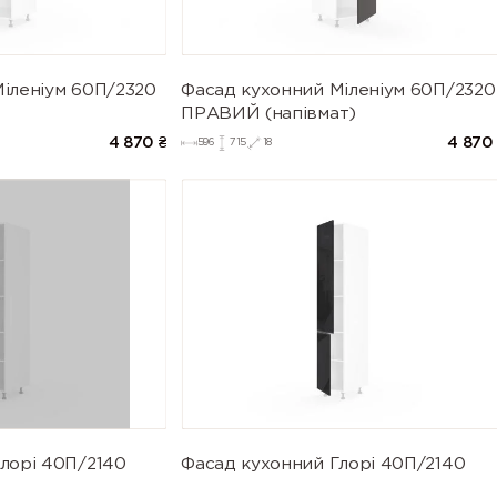
іленіум 60П/2320
Фасад кухонний Міленіум 60П/2320
ПРАВИЙ (напівмат)
4 870
₴
4 870
596
715
18
лорі 40П/2140
Фасад кухонний Глорі 40П/2140