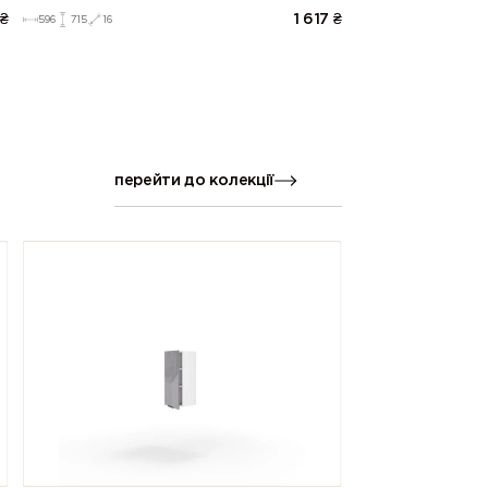
₴
1 617
₴
596
715
16
перейти до колекції