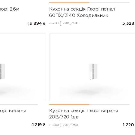
орі 2,6м
Кухонна секція Глорі пенал
60ПХ/2140 Холодильник
19 894
₴
5 328
600
2140
580
лорі верхня
Кухонна секція Глорі верхня
20В/720 1дв
1 219
₴
1 220
200
720
350