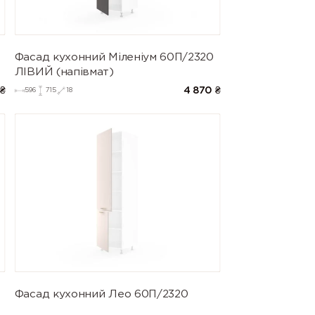
Фасад кухонний Міленіум 60П/2320
ЛІВИЙ (напівмат)
₴
4 870
₴
596
715
18
Фасад кухонний Лео 60П/2320