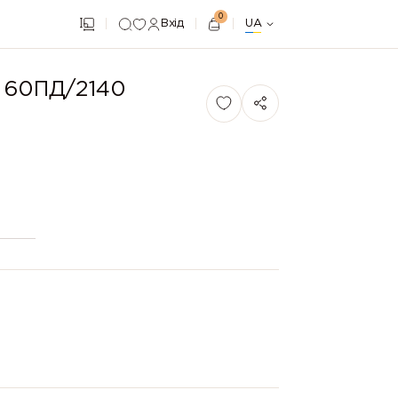
0
Вхід
UA
і 60ПД/2140