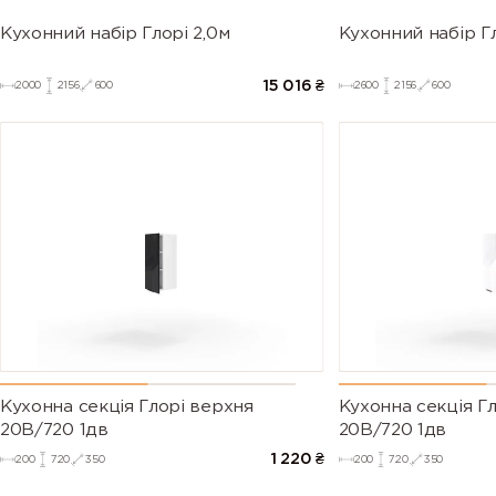
Кухонний набір Глорі 2,0м
Кухонний набір Гл
15 016
₴
2000
2156
600
2600
2156
600
Кухонна секція Глорі верхня
Кухонна секція Г
20В/720 1дв
20В/720 1дв
1 220
₴
200
720
350
200
720
350