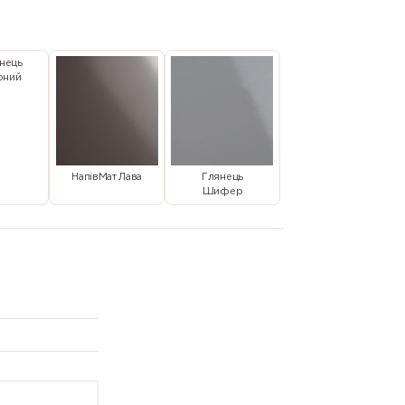
нець
рний
НапівМат Лава
Глянець
Шифер