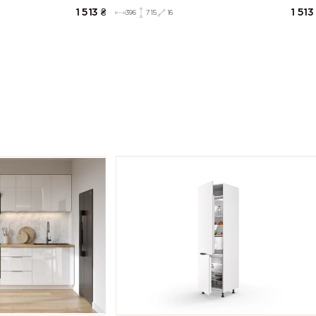
1 513
₴
1 513
396
715
16