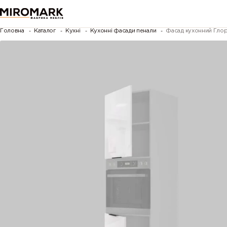
Головна
Каталог
Кухні
Кухонні фасади пенали
Фасад кухонний Глор