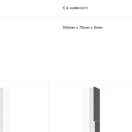
Є в наявності
596мм x 715мм x 16мм