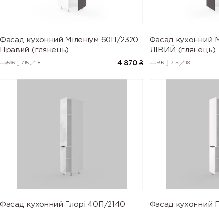
Фасад кухонний Міленіум 60П/2320
Фасад кухонний М
Правий (глянець)
ЛІВИЙ (глянець)
4 870
₴
596
715
18
596
715
18
Фасад кухонний Глорі 40П/2140
Фасад кухонний Г