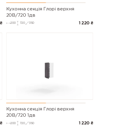
Кухонна секція Глорі верхня
20В/720 1дв
₴
1 220
₴
200
720
350
Кухонна секція Глорі верхня
20В/720 1дв
₴
1 220
₴
200
720
350