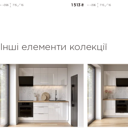
1 513
₴
396
715
16
396
715
16
Інші елементи колекції