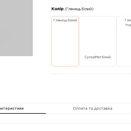
Колір
(Глянець Білий)
Глянець Білий
Гля
Чо
СуперМат Білий
актеристики
Оплата та доставка