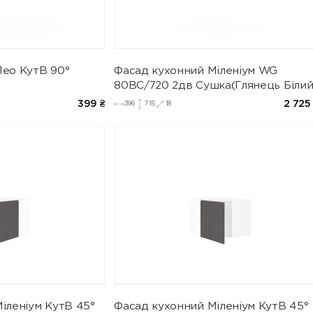
Лео КутВ 90°
Фасад кухонний Міленіум WG
80ВС/720 2дв Сушка(Глянець Білий
399
₴
2 725
396
715
18
іленіум КутВ 45°
Фасад кухонний Міленіум КутВ 45°