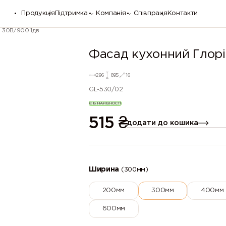
Продукція
Підтримка
Компанія
Співпраця
Контакти
і 30В/900 1дв
Фасад кухонний Глорі
296
895
16
GL-530/02
Є В НАЯВНОСТІ
515
₴
додати до кошика
Ширина
(300мм)
200мм
300мм
400мм
600мм