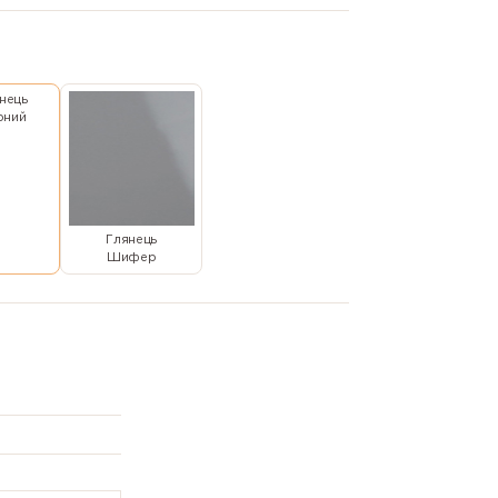
нець
рний
Глянець
Шифер