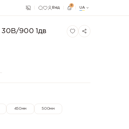
0
Вхід
UA
 30В/900 1дв
450мм
500мм