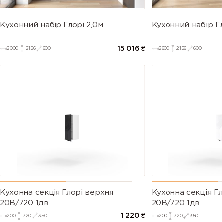
Кухонний набір Глорі 2,0м
Кухонний набір Гл
15 016
₴
2000
2156
600
2600
2156
600
Кухонна секція Глорі верхня
Кухонна секція Г
20В/720 1дв
20В/720 1дв
1 220
₴
200
720
350
200
720
350