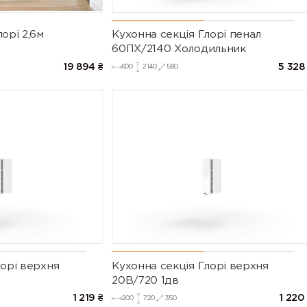
орі 2,6м
Кухонна секція Глорі пенал
60ПХ/2140 Холодильник
19 894
₴
5 328
600
2140
580
лорі верхня
Кухонна секція Глорі верхня
20В/720 1дв
1 219
₴
1 220
200
720
350