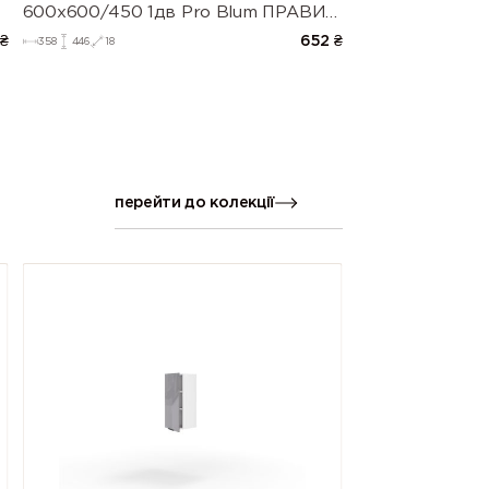
600х600/450 1дв Pro Blum ПРАВИЙ
(напівмат)
₴
652
₴
358
446
18
перейти до колекції