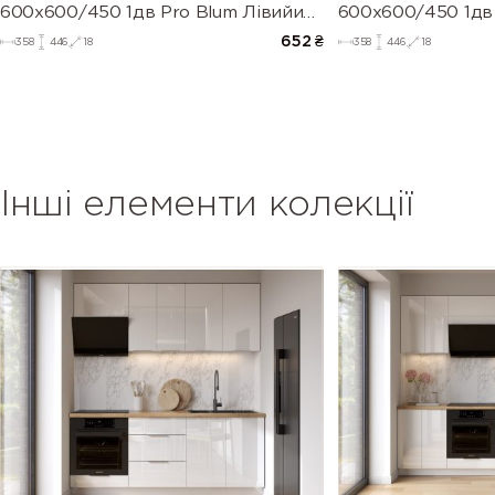
600х600/450 1дв Pro Blum Лівийи
600х600/450 1дв
(глянець)
(глянець)
652
₴
358
446
18
358
446
18
Інші елементи колекції