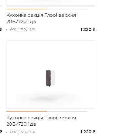
Кухонна секція Глорі верхня
20В/720 1дв
₴
1 220
₴
200
720
350
Кухонна секція Глорі верхня
20В/720 1дв
₴
1 220
₴
200
720
350