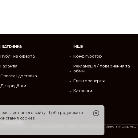
Підтримка
Інше
Публічна оферта
Конфігуратор
Гарантія
Рекламація / повернення та
обмін
Оплата і доставка
Електроенергія
Де придбати
Каталоги
 перегляд нашого сайту. Щоб продовжити
ристання cookies.
тів
ає уточнення у офіційних дилерів в Україні. Помилки та неповнота інформації 