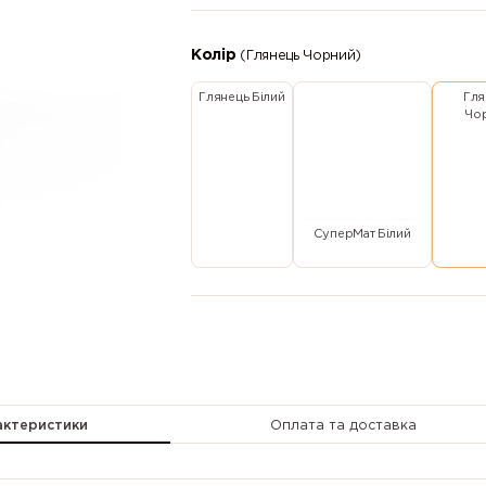
Колір
(Глянець Чорний)
Глянець Білий
Гля
Чо
СуперМат Білий
актеристики
Оплата та доставка