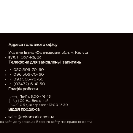
Адреса головного офісу
Україна Івано-Франківська обл. м. Калуш
вул. П.Орлика, 2а
Телефони для замовлень і запитань
050 506-70-60
096 506-70-60
093 506-70-60
(03472) 6-41-50
Графік роботи
Пн-Пт: 8:00 – 16:45
Сб-Нд: Вихідниий
Обідня перерва : 13:00-13:30
Відділ продажів
sales@miromark.com.ua
на сайті допускається.Власник сайту має право вносити