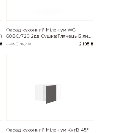
Фасад кухонний Міленіум WG
)
60ВС/720 2дв Сушка(Глянець Білий
(Серія М))
₴
2 195
₴
296
715
18
Фасад кухонний Міленіум КутВ 45°