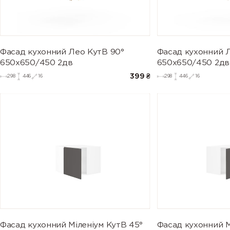
Фасад кухонний Лео КутВ 90°
Фасад кухонний 
650х650/450 2дв
650х650/450 2дв
399
₴
298
446
16
298
446
16
Фасад кухонний Міленіум КутВ 45°
Фасад кухонний М