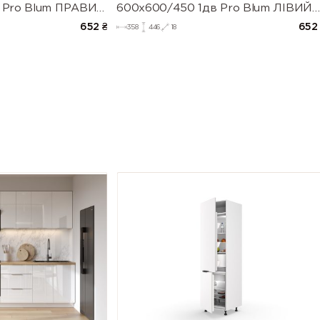
 Pro Blum ПРАВИЙ
600х600/450 1дв Pro Blum ЛІВИЙ
(напівмат)
652
₴
652
358
446
18