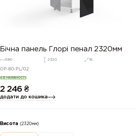
Бічна панель Глорі пенал 2320мм
580
2320
16
OP-80-PL/02
Є В НАЯВНОСТІ
2 246
₴
додати до кошика
Висота
(2320мм)