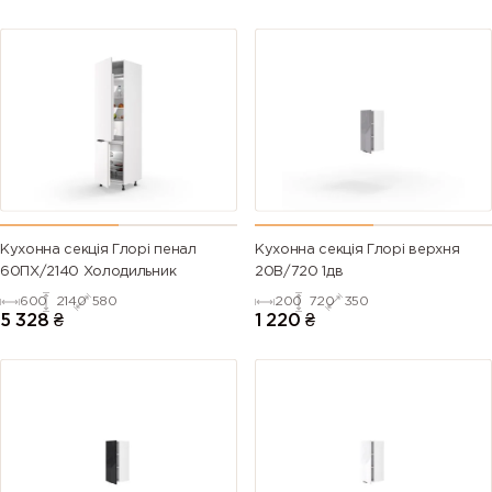
Кухонна секція Глорі пенал
Кухонна секція Глорі верхня
60ПХ/2140 Холодильник
20В/720 1дв
600
2140
580
200
720
350
5 328
₴
1 220
₴