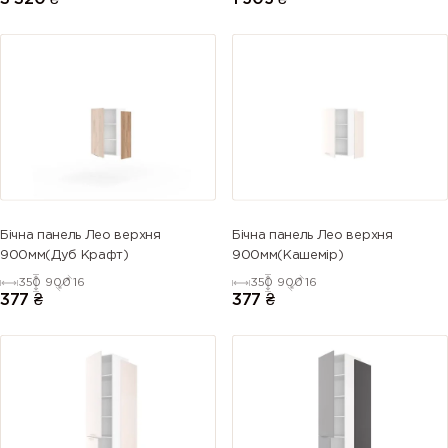
Бічна панель Лео верхня
Бічна панель Лео верхня
900мм(Дуб Крафт)
900мм(Кашемір)
350
900
16
350
900
16
377
₴
377
₴