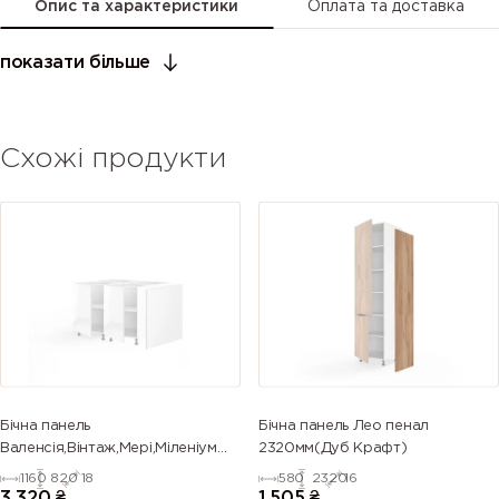
Опис та характеристики
Оплата та доставка
показати більше
Схожі продукти
Бічна панель
Бічна панель Лео пенал
Валенсія,Вінтаж,Мері,Міленіум
2320мм(Дуб Крафт)
острів 820мм
1160
820
18
580
2320
16
3 320
₴
1 505
₴