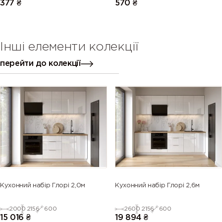
377
₴
570
₴
Інші елементи колекції
перейти до колекції
Кухонний набір Глорі 2,0м
Кухонний набір Глорі 2,6м
2000
2156
600
2600
2156
600
15 016
₴
19 894
₴