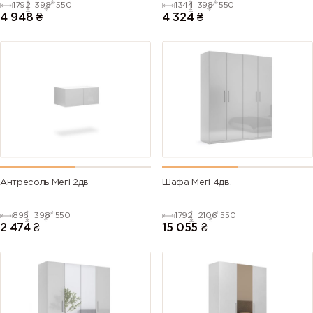
1792
398
550
1344
398
550
4 948
₴
4 324
₴
Антресоль Мегі 2дв
Шафа Мегі 4дв.
896
398
550
1792
2106
550
2 474
₴
15 055
₴