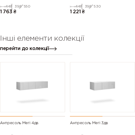
448
398
550
448
398
530
1 763
₴
1 221
₴
Інші елементи колекції
перейти до колекції
Антресоль Мегі 4дв
Антресоль Мегі 3дв