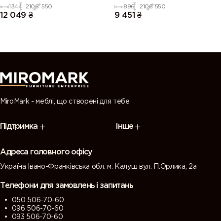
1344
2106
550
896
2106
550
12 049
₴
9 451
₴
MiroMark - меблі, що створені для тебе
Підтримка
Інше
Адреса головного офісу
Україна Івано-Франківська обл. м. Калуш вул. П.Орлика, 2а
Телефони для замовлень і запитань
050 506-70-60
096 506-70-60
093 506-70-60