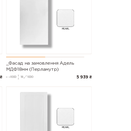
blue)
blue)
blue)
n
5021 (Water
5022 (Night
5023 (Distant
blue)
blue)
blue)
l
6000 (Patina
6001
6002 (Leaf
green)
(Emerald
green)
green)
s
6006 (Grey
6007 (Bottle
6008 (Brown
olive)
green)
green)
_Фасад на замовлення Адель
a
6012 (Black
6013 (Reed
6014 (Yellow
МДФ18мм (Перламутр)
green)
green)
olive)
₴
5 939
₴
1000
18
1000
6018 (Yellow
6019 (Pastel
6020
green)
green)
(Chrome
green)
c
6025 (Fern
6026 (Opal
6027 (Light
green)
green)
green)
l
6033 (Mint
6034 (Pastel
6035 (Pearl
turquoise)
turquoise)
green)