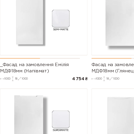
_Фасад на замовлення Емілія
Фасад на замовл
МДФ18мм (Напівмат)
МДФ18мм (Глянец
4 754
₴
1000
18
1000
1000
18
1000