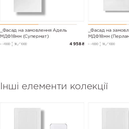
_Фасад на замовлення Адель
_Фасад на замовл
МДФ18мм (Супермат)
МДФ18мм (Перлам
4 958
₴
1000
18
1000
1000
18
1000
Інші елементи колекції