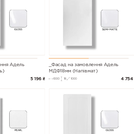
blue)
blue)
blue)
5018
5019 (Capri
5020 (Ocea
(Turquoise
blue)
blue)
blue)
5024 (Pastel
5025 (Pearl
5026 (Pear
blue)
gentian blue)
night blue)
6003 (Olive
6004 (Blue
6005 (Mos
green)
green)
green)
ення Адель
_Фасад на замовлення Адель
6009 (Fir
6010 (Grass
6011 (Resed
ь)
МДФ18мм (Напівмат)
green)
green)
green)
5 196
₴
4 754
1000
18
1000
6015 (Black
6016
6017 (May
olive)
(Turquoise
green)
green)
6021 (Pale
6022 (Olive
6024 (Traffi
green)
drab)
green)
6028 (Pine
6029 (Mint
6032 (Signa
green)
green)
green)