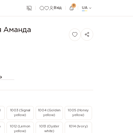
0
Вхід
UA
я Аманда
d
1003 (Signal
1004 (Golden
1005 (Honey
yellow)
yellow)
yellow)
n
1012 (Lemon
1013 (Oyster
1014 (Ivory)
yellow)
white)