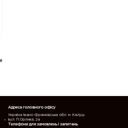
8007 (Fawn
8008 (Olive
8011 (Nut
brown)
brown)
brown)
8016
8017
8019 (Grey
(Mahogany
(Chocolate
brown)
brown)
brown)
e
8025 (Pale
8028 (Terra
8029 (Pearl
brown)
brown)
copper)
₴
l
9004 (Signal
9005 (Jet
9006 (White
black)
black)
aluminium)
9016 (Traffic
9017 (Traffic
9018
white)
black)
(Papyrus
white)
Адреса головного офісу
Україна Івано-Франківська обл. м. Калуш
вул. П.Орлика, 2а
Телефони для замовлень і запитань