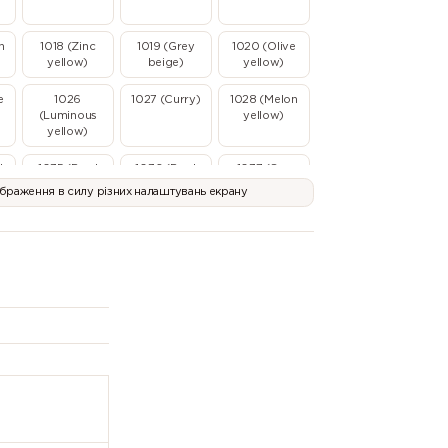
n
1018 (Zinc
1019 (Grey
1020 (Olive
yellow)
beige)
yellow)
e
1026
1027 (Curry)
1028 (Melon
(Luminous
yellow)
yellow)
l
1035 (Pearl
1036 (Pearl
1037 (Sun
beige)
gold)
yellow)
ображення в силу різних налаштувань екрану
2003 (Pastel
2004 (Pure
2005
)
orange)
orange)
(Luminous
orange)
ic
2010 (Signal
2011 (Deep
2012 (Salmon
orange)
orange)
orange)
l
3002
3003 (Ruby
3004 (Purple
(Carmine
red)
red)
red)
e
3011 (Brown
3012 (Beige
3013 (Tomato