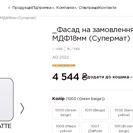
Продукція
Підтримка
Компанія
Співпраця
Контакти
а МДФ18мм (Супермат)
_Фасад на замовленн
МДФ18мм (Супермат)
1000
18
1000
AD-2022
НА ЗАМОВЛЕННЯ
4 544
₴
додати до кошика
Колір
(1000 (Green beige))
1000 (Green
1001 (Beige)
1002 (San
beige)
yellow)
1006 (Maize
1007
1011 (Brow
yellow)
(Daffodil
beige)