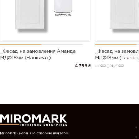
_Фасад на замовлення Аманда
_Фасад на замов
МДФ18мм (Напівмат)
МДФ18мм (Глянец
4 356
₴
1000
18
1000
MiroMark - меблі, що створені для тебе