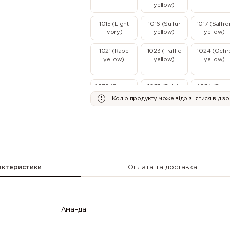
yellow)
1015 (Light
1016 (Sulfur
1017 (Saffro
ivory)
yellow)
yellow)
1021 (Rape
1023 (Traffic
1024 (Ochr
yellow)
yellow)
yellow)
1032 (Broom
1033 (Dahlia
1034 (Paste
yellow)
yellow)
yellow)
Колір продукту може відрізнятися від з
2000 (Yellow
2001 (Red
2002
orange)
orange)
(Vermillion
2007
2008 (Bright
2009 (Traff
(Luminous
red orange)
orange)
bright
актеристики
Оплата та доставка
orange)
2013 (Pearl
3000 (Flame
3001 (Signa
orange)
red)
red)
Аманда
3005 (Wine
3007 (Black
3009 (Oxid