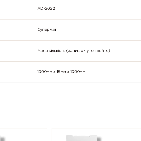
red)
red)
red)
AD-2022
3014
3015 (Light
3016 (Cora
(Antique
pink)
red)
pink)
Супермат
3022
3024
3026
(Salmon pink)
(Luminous
(Luminous
red)
bright red)
Мала кількість (залишок уточнюйте)
3032 (Pearl
3033 (Pearl
4001 (Red
ruby red)
pink)
lilac)
1000мм x 18мм x 1000мм
4005 (Blue
4006 (Traffic
4007 (Purp
lilac)
purple)
violet)
4011 (Pearl
4012 (Pearl
5000 (Viole
violet)
blackberry)
blue)
5004 (Black
5005 (Signal
5007
blue)
blue)
(Brilliant blu
5011 (Steel
5012 (Light
5013 (Cobal