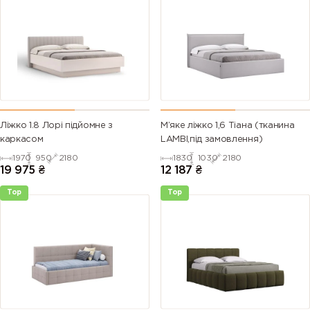
Ліжко 1.8 Лорі підйомне з
М’яке ліжко 1,6 Тіана (тканина
каркасом
LAMBI,під замовлення)
1970
950
2180
1830
1030
2180
19 975
₴
12 187
₴
Top
Top