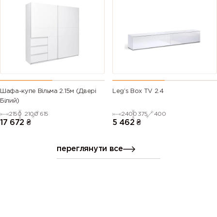
Шафа-купе Вільма 2.15м (Двері
Leg’s Box TV 2.4
Білий)
2150
2100
615
2400
375
400
17 672
₴
5 462
₴
переглянути все