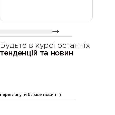
надіслати повідомлення
Будьте в курсі останніх
тенденцій та новин
Зміни асортименту тканин
Палітра
переглянути більше новин