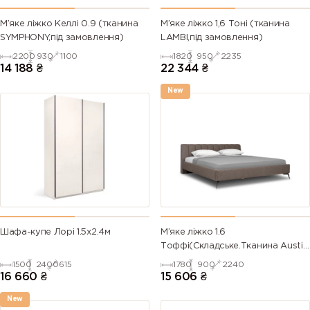
М’яке ліжко Келлі 0.9 (тканина
М’яке ліжко 1,6 Тоні (тканина
SYMPHONY,під замовлення)
LAMBI,під замовлення)
2200
930
1100
1820
950
2235
14 188
₴
22 344
₴
New
Шафа-купе Лорі 1.5х2.4м
М’яке ліжко 1.6
Тоффі(Складське.Тканина Austin
4)
1500
2400
615
1780
900
2240
16 660
₴
15 606
₴
New