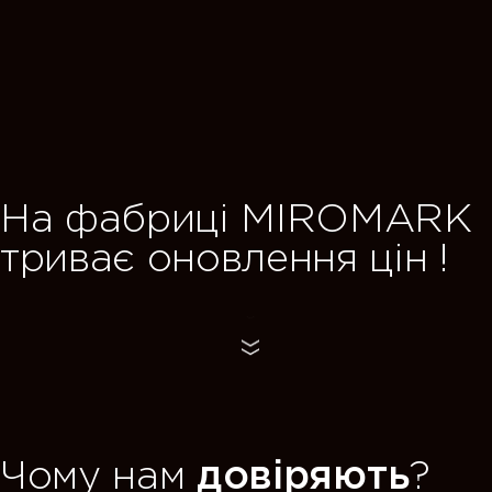
TOFFIE — нова спал
від MIROMARK,
де стильні рішення поєднуються
ARK
щоденною зручністю.
 !
переглянути
Чому нам
довіряють
?