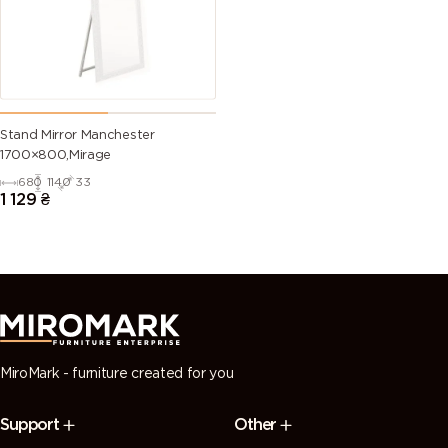
Stand Mirror Manchester
1700×800,Mirage
680
1140
33
1 129
₴
MiroMark - furniture created for you
Support
Other