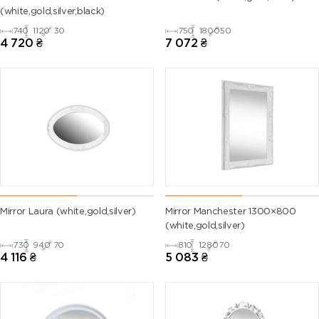
(white,gold,silver,black)
740
1120
30
750
1800
50
4 720
₴
7 072
₴
Mirror Laura (white,gold,silver)
Mirror Manchester 1300×800
(white,gold,silver)
730
940
70
810
1280
70
4 116
₴
5 083
₴