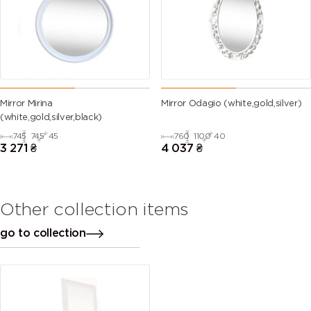
Mirror Mirina
Mirror Odagio (white,gold,silver)
(white,gold,silver,black)
745
745
45
760
1100
40
3 271
₴
4 037
₴
Other collection items
go to collection