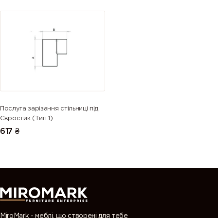
Послуга зарізання стільниці під
Євростик (Тип 1)
617
₴
MiroMark - меблі, що створені для тебе