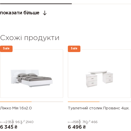
показати більше
Схожі продукти
Sale
Sale
Ліжко Мія 1.6х2.0
Туалетний столик Прованс 4шх.
2354
963
2140
1580
710
466
6 345
₴
6 496
₴