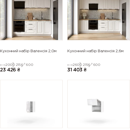
(Azure blue)
(Gentian
blue)
blue)
blue)
5013 (Cobalt
5014
5015 (Sky
5017 (Traffic
blue)
(Pigeon
blue)
blue)
blue)
5018
5019 (Capri
5020
5021 (Water
Кухонний набір Валенсія 2,0м
Кухонний набір Валенсія 2,6м
(Turquoise
blue)
(Ocean
blue)
blue)
blue)
2000
2156
600
2600
2156
600
23 426
₴
31 403
₴
5022 (Night
5023
5024
5025 (Pearl
blue)
(Distant
(Pastel blue)
gentian
blue)
blue)
5026 (Pearl
6000
6001
6002 (Leaf
night blue)
(Patina
(Emerald
green)
green)
green)