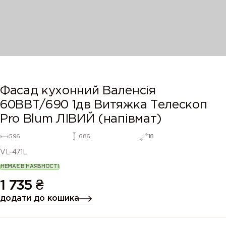
Фасад кухонний Валенсія
60ВВТ/690 1дв Витяжка Телескоп
Pro Blum ЛІВИЙ (напівмат)
596
686
18
VL-471L
НЕМАЄ В НАЯВНОСТІ
1 735
₴
додати до кошика