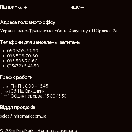
7009
7010
7011 (Iron
7012 (Basalt
Підтримка
Інше
(Green
(Tarpaulin
grey)
grey)
grey)
grey)
Адреса головного офісу
Україна Івано-Франківська обл. м. Калуш вул. П.Орлика, 2а
7013 (Brown
7015 (Slate
7016
7021 (Black
grey)
grey)
(Antracite
grey)
Телефони для замовлень і запитань
grey)
050 506-70-60
096 506-70-60
7022
7023
7024
7026
093 506-70-60
(Umbra
(Concrete
(Graphite
(Granite
(03472) 6-41-50
grey)
grey)
grey)
grey)
Графік роботи
Пн-Пт: 8:00 – 16:45
7030 (Stone
7031 (Blue
7032
7033
Сб-Нд: Вихідниий
grey)
grey)
(Pebble
(Cement
Обідня перерва : 13:00-13:30
grey)
grey)
Відділ продажів
7034
7035 (Light
7036
7037 (Dusty
sales@miromark.com.ua
(Yellow
grey)
(Platinum
grey)
grey)
grey)
© 2026 MiroMark - Всі права захищено