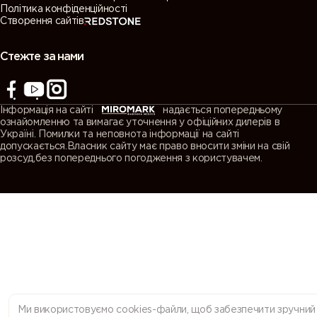
Політика конфіденційності
Створення сайтів
7038
7039
7040
7042
(Agate
(Quartz
(Window
(Traffic grey
grey)
grey)
grey)
A)
Стежте за нами
7043
7044 (Silk
7045
7046
(Traffic grey
grey)
(Telegrey 1)
(Telegrey 2)
Інформація на сайті
надається попередньому
B)
ознайомленню та вимагає уточнення у офіційних дилерів в
Україні. Помилки та неповнота інформації на сайті
допускається.Власник сайту має право вносити зміни на свій
7047
7048 (Pearl
8000
8001 (Ochre
розсуд,без попереднього погодження з користувачем.
(Telegrey 4)
mouse grey)
(Green
brown)
brown)
8002 (Signal
8003 (Clay
8004
8007 (Fawn
brown)
brown)
(Copper
brown)
brown)
8008 (Olive
8011 (Nut
8012 (Red
8014 (Sepia
brown)
brown)
brown)
brown)
Ми використовуємо cookies-файли, щоб забезпечити зручний