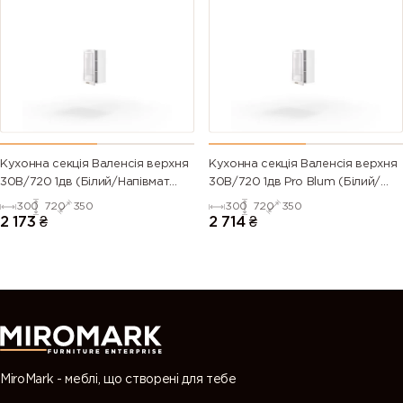
6024
6025 (Fern
6026 (Opal
6027 (Light
(Traffic
green)
green)
green)
green)
6028 (Pine
6029 (Mint
6032 (Signal
6033 (Mint
green)
green)
green)
turquoise)
6034
6035 (Pearl
6036 (Pearl
6037 (Pure
Кухонна секція Валенсія верхня
Кухонна секція Валенсія верхня
(Pastel
green)
opal green)
green)
30В/720 1дв (Білий/Напівмат
30В/720 1дв Pro Blum (Білий/
turquoise)
Білий 9003)
Напівмат Білий 9003)
300
720
350
300
720
350
2 173
₴
2 714
₴
7000
7001 (Silver
7002 (Olive
7003 (Moss
(Squirrel
grey)
grey)
grey)
grey)
7004 (Signal
7005
7006
7008 (Khaki
grey)
(Mouse
(Beige grey)
grey)
grey)
MiroMark - меблі, що створені для тебе