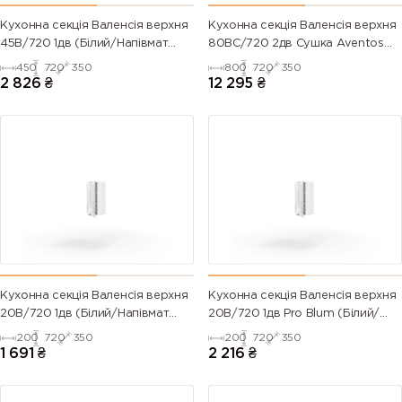
6003 (Olive
6004 (Blue
6005 (Moss
6006 (Grey
green)
green)
green)
olive)
Кухонна секція Валенсія верхня
Кухонна секція Валенсія верхня
45В/720 1дв (Білий/Напівмат
80ВС/720 2дв Сушка Aventos
Білий 9003)
Pro Blum+Rejs (Білий/Напівмат
450
720
350
800
720
350
6007
6008
6009 (Fir
6010 (Grass
Білий 9003)
2 826
₴
12 295
₴
(Bottle
(Brown
green)
green)
green)
green)
6011
6012 (Black
6013 (Reed
6014 (Yellow
(Reseda
green)
green)
olive)
green)
6015 (Black
6016
6017 (May
6018 (Yellow
olive)
(Turquoise
green)
green)
green)
Кухонна секція Валенсія верхня
Кухонна секція Валенсія верхня
20В/720 1дв (Білий/Напівмат
20В/720 1дв Pro Blum (Білий/
6019 (Pastel
6020
6021 (Pale
6022 (Olive
Білий 9003)
Напівмат Білий 9003)
200
720
350
200
720
350
green)
(Chrome
green)
drab)
1 691
₴
2 216
₴
green)