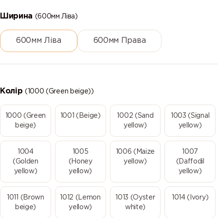
Ширина
(600мм Ліва)
600мм Ліва
600мм Права
Колір
(1000 (Green beige))
1000 (Green
1001 (Beige)
1002 (Sand
1003 (Signal
beige)
yellow)
yellow)
1004
1005
1006 (Maize
1007
(Golden
(Honey
yellow)
(Daffodil
yellow)
yellow)
yellow)
1011 (Brown
1012 (Lemon
1013 (Oyster
1014 (Ivory)
beige)
yellow)
white)