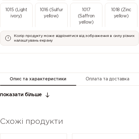
1015 (Light
1016 (Sulfur
1017
1018 (Zinc
ivory)
yellow)
(Saffron
yellow)
yellow)
Колір продукту може відрізнятися від зображення в силу різних
1019 (Grey
1020 (Olive
1021 (Rape
1023 (Traffic
налаштувань екрану
beige)
yellow)
yellow)
yellow)
1024 (Ochre
1026
1027 (Curry)
1028 (Melon
yellow)
(Luminous
yellow)
yellow)
Опис та характеристики
Оплата та доставка
1032
1033 (Dahlia
1034 (Pastel
1035 (Pearl
показати більше
(Broom
yellow)
yellow)
beige)
yellow)
Схожі продукти
1036 (Pearl
1037 (Sun
2000
2001 (Red
gold)
yellow)
(Yellow
orange)
orange)