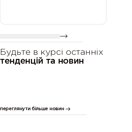
надіслати повідомлення
Будьте в курсі останніх
тенденцій та новин
Зміни асортименту тканин
Палітра
переглянути більше новин