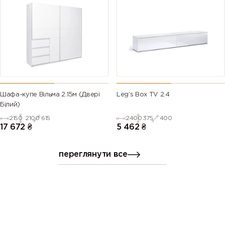
Шафа-купе Вільма 2.15м (Двері
Leg’s Box TV 2.4
Білий)
2150
2100
615
2400
375
400
17 672
₴
5 462
₴
переглянути все