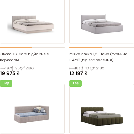
Ліжко 1.8 Лорі підйомне з
М’яке ліжко 1,6 Тіана (тканина
каркасом
LAMBI,під замовлення)
1970
950
2180
1830
1030
2180
19 975
₴
12 187
₴
Top
Top