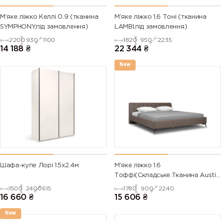
М’яке ліжко Келлі 0.9 (тканина
М’яке ліжко 1,6 Тоні (тканина
SYMPHONY,під замовлення)
LAMBI,під замовлення)
2200
930
1100
1820
950
2235
14 188
₴
22 344
₴
New
Шафа-купе Лорі 1.5х2.4м
М’яке ліжко 1.6
Тоффі(Складське.Тканина Austin
4)
1500
2400
615
1780
900
2240
16 660
₴
15 606
₴
New