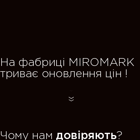
TOFFIE — нова 
від MIROMARK,
де стильні рішення поє
IROMARK
щоденною зручністю.
я цін !
переглянути
Чому нам
довіряють
?