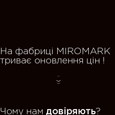
TOFFIE — нова спа
від MIROMARK,
де стильні рішення поєднують
MARK
щоденною зручністю.
ін !
переглянути
Чому нам
довіряють
?