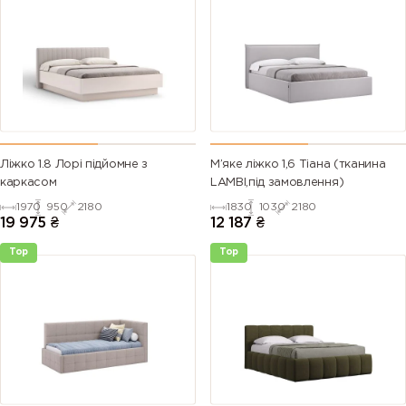
Ліжко 1.8 Лорі підйомне з
М’яке ліжко 1,6 Тіана (тканина
каркасом
LAMBI,під замовлення)
1970
950
2180
1830
1030
2180
19 975
₴
12 187
₴
Top
Top