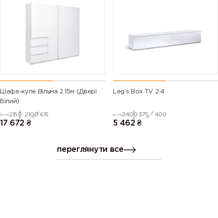
Шафа-купе Вільма 2.15м (Двері
Leg’s Box TV 2.4
Білий)
2150
2100
615
2400
375
400
17 672
₴
5 462
₴
переглянути все