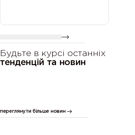
надіслати повідомлення
Будьте в курсі останніх
тенденцій та новин
Зміни асортименту тканин
Палітра
переглянути більше новин