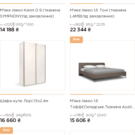
М’яке ліжко Келлі 0.9 (тканина
М’яке ліжко 1,6 Тоні (тканина
SYMPHONY,під замовлення)
LAMBI,під замовлення)
2200
930
1100
1820
950
2235
14 188
₴
22 344
₴
New
Шафа-купе Лорі 1.5х2.4м
М’яке ліжко 1.6
Тоффі(Складське.Тканина Austin
4)
1500
2400
615
1780
900
2240
16 660
₴
15 606
₴
New